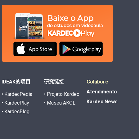
IDEAK的项目
研究链接
Colabore
Atendimento
• KardecPedia
• Projeto Kardec
Kardec News
• KardecPlay
• Museu AKOL
• KardecBlog