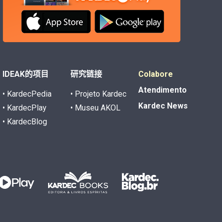
IDEAK的项目
研究链接
Colabore
Atendimento
• KardecPedia
• Projeto Kardec
Kardec News
• KardecPlay
• Museu AKOL
• KardecBlog