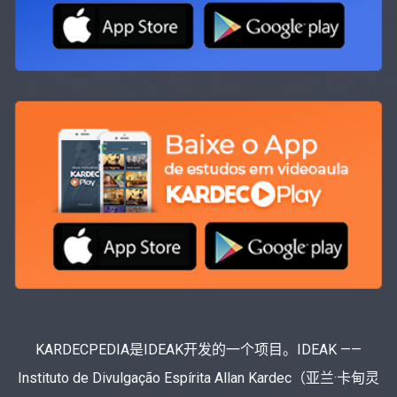
KARDECPEDIA是IDEAK开发的一个项目。IDEAK ——
Instituto de Divulgação Espírita Allan Kardec（亚兰·卡甸灵