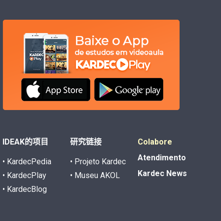
IDEAK的项目
研究链接
Colabore
Atendimento
• KardecPedia
• Projeto Kardec
Kardec News
• KardecPlay
• Museu AKOL
• KardecBlog