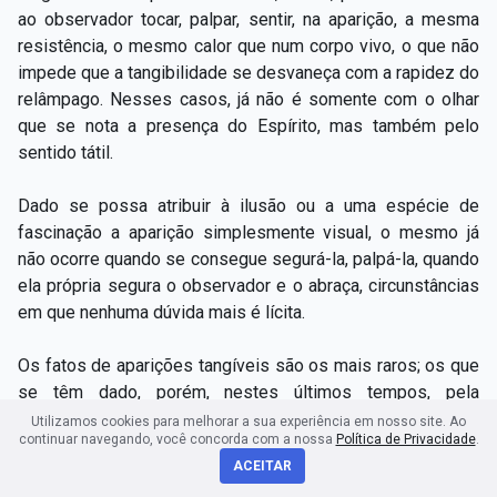
ao observador tocar, palpar, sentir, na aparição, a mesma
resistência, o mesmo calor que num corpo vivo, o que não
impede que a tangibilidade se desvaneça com a rapidez do
relâmpago. Nesses casos, já não é somente com o olhar
que se nota a presença do Espírito, mas também pelo
sentido tátil.
Dado se possa atribuir à ilusão ou a uma espécie de
fascinação a aparição simplesmente visual, o mesmo já
não ocorre quando se consegue segurá-la, palpá-la, quando
ela própria segura o observador e o abraça, circunstâncias
em que nenhuma dúvida mais é lícita.
Os fatos de aparições tangíveis são os mais raros; os que
se têm dado, porém, nestes últimos tempos, pela
influência de alguns médiuns de grande poder* e
Utilizamos cookies para melhorar a sua experiência em nosso site. Ao
continuar navegando, você concorda com a nossa
Política de Privacidade
.
absolutamente autenticados por testemunhos irrecusáveis,
ACEITAR
provam e explicam o que a história refere acerca de