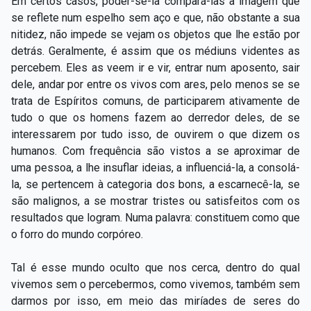
Em certos casos, poder-se-ia compará-las à imagem que
se reflete num espelho sem aço e que, não obstante a sua
nitidez, não impede se vejam os objetos que lhe estão por
detrás. Geralmente, é assim que os médiuns videntes as
percebem. Eles as veem ir e vir, entrar num aposento, sair
dele, andar por entre os vivos com ares, pelo menos se se
trata de Espíritos comuns, de participarem ativamente de
tudo o que os homens fazem ao derredor deles, de se
interessarem por tudo isso, de ouvirem o que dizem os
humanos. Com frequência são vistos a se aproximar de
uma pessoa, a lhe insuflar ideias, a influenciá-la, a consolá-
la, se pertencem à categoria dos bons, a escarnecê-la, se
são malignos, a se mostrar tristes ou satisfeitos com os
resultados que logram. Numa palavra: constituem como que
o forro do mundo corpóreo.
Tal é esse mundo oculto que nos cerca, dentro do qual
vivemos sem o percebermos, como vivemos, também sem
darmos por isso, em meio das miríades de seres do