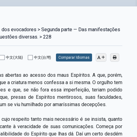
e dos evocadores > Segunda parte — Das manifestações
Questões diversas. > 228
中文(大陆)
中文(台灣)
Comparar Idiomas
as abertas ao acesso dos maus Espíritos. A que, porém,
 que a criatura menos confessa a si mesma. O orgulho tem
es e que, se não fora essa imperfeição, teriam podido
 que, presas de Espíritos mentirosos, suas faculdades,
e um se viu humilhado por amaríssimas decepções.
 cujo respeito tanto mais necessário é se insista, quanto
tocante à veracidade de suas comunicações. Começa por
ibilidade do Espírito que lhas dá. Daí um certo desdém