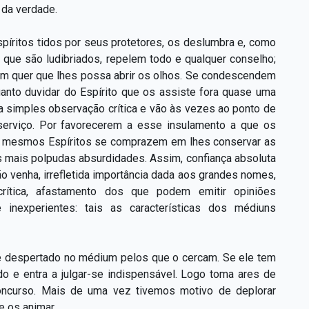
 da verdade.
íritos tidos por seus protetores, os deslumbra e, como
 que são ludibriados, repelem todo e qualquer conselho;
m quer que lhes possa abrir os olhos. Se condescendem
anto duvidar do Espírito que os assiste fora quase uma
 simples observação crítica e vão às vezes ao ponto de
serviço. Por favorecerem a esse insulamento a que os
es mesmos Espíritos se comprazem em lhes conservar as
s mais polpudas absurdidades. Assim, confiança absoluta
o venha, irrefletida importância dada aos grandes nomes,
rítica, afastamento dos que podem emitir opiniões
 inexperientes: tais as características dos médiuns
é despertado no médium pelos que o cercam. Se ele tem
o e entra a julgar-se indispensável. Logo toma ares de
oncurso. Mais de uma vez tivemos motivo de deplorar
e os animar.