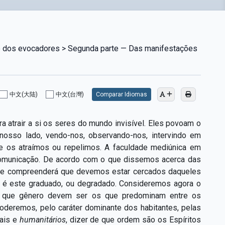
e dos evocadores > Segunda parte — Das manifestações
中文(大陆)
中文(台灣)
Comparar Idiomas
a atrair a si os seres do mundo invisível. Eles povoam o
nosso lado, vendo-nos, observando-nos, intervindo em
me os atraímos ou repelimos. A faculdade mediúnica em
 comunicação. De acordo com o que dissemos acerca das
te se compreenderá que devemos estar cercados daqueles
e é este graduado, ou degradado. Consideremos agora o
 que gênero devem ser os que predominam entre os
poderemos, pelo caráter dominante dos habitantes, pelas
ais e
humanitários
, dizer de que ordem são os Espíritos