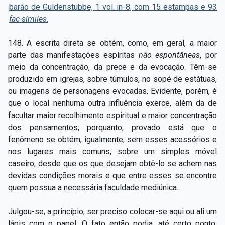
barão de Guldenstubbe, 1 vol. in-8, com 15 estampas e 93
fac-símiles
.
148. A escrita direta se obtém, como, em geral, a maior
parte das manifestações espíritas
não espontâneas
, por
meio da concentração, da prece e da evocação. Têm-se
produzido em igrejas, sobre túmulos, no sopé de estátuas,
ou imagens de personagens evocadas. Evidente, porém, é
que o local nenhuma outra influência exerce, além da de
facultar maior recolhimento espiritual e maior concentração
dos pensamentos; porquanto, provado está que o
fenômeno se obtém, igualmente, sem esses acessórios e
nos lugares mais comuns, sobre um simples móvel
caseiro, desde que os que desejam obtê-lo se achem nas
devidas condições morais e que entre esses se encontre
quem possua a necessária faculdade mediúnica.
Julgou-se, a princípio, ser preciso colocar-se aqui ou ali um
lápis com o papel. O fato então podia, até certo ponto,