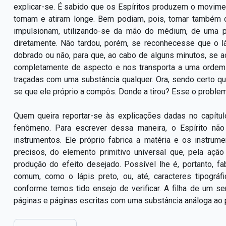
explicar-se. É sabido que os Espíritos produzem o movime
tomam e atiram longe. Bem podiam, pois, tomar também do 
impulsionam, utilizando-se da mão do médium, de uma p
diretamente. Não tardou, porém, se reconhecesse que o l
dobrado ou não, para que, ao cabo de alguns minutos, se 
completamente de aspecto e nos transporta a uma ordem i
traçadas com uma substância qualquer. Ora, sendo certo q
se que ele próprio a compôs. Donde a tirou? Esse o problem
Quem queira reportar-se às explicações dadas no capítulo
fenômeno. Para escrever dessa maneira, o Espírito n
instrumentos. Ele próprio fabrica a matéria e os instrume
precisos, do elemento primitivo universal que, pela açã
produção do efeito desejado. Possível lhe é, portanto, fabr
comum, como o lápis preto, ou, até, caracteres tipográf
conforme temos tido ensejo de verificar. A filha de um 
páginas e páginas escritas com uma substância análoga ao 