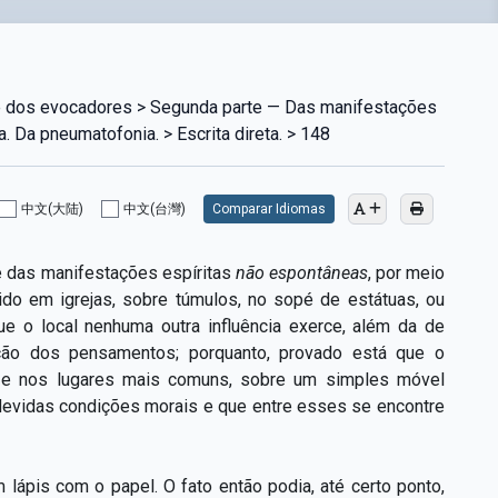
e dos evocadores > Segunda parte — Das manifestações
a. Da pneumatofonia. > Escrita direta. > 148
中文(大陆)
中文(台灣)
Comparar Idiomas
te das manifestações espíritas
não espontâneas
, por meio
do em igrejas, sobre túmulos, no sopé de estátuas, ou
e o local nenhuma outra influência exerce, além da de
ração dos pensamentos; porquanto, provado está que o
 e nos lugares mais comuns, sobre um simples móvel
devidas condições morais e que entre esses se encontre
m lápis com o papel. O fato então podia, até certo ponto,