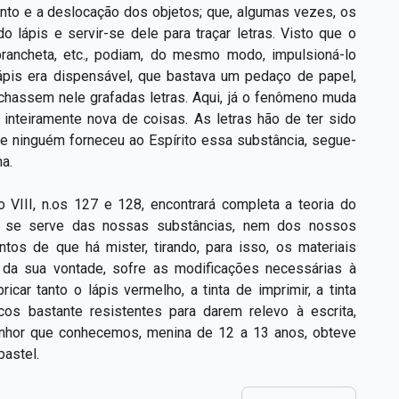
nto e a deslocação dos objetos; que, algumas vezes, os
lápis e servir-se dele para traçar letras. Visto que o
rancheta, etc., podiam, do mesmo modo, impulsioná-lo
ápis era dispensável, que bastava um pedaço de papel,
achassem nele grafadas letras. Aqui, já o fenômeno muda
nteiramente nova de coisas. As letras hão de ter sido
ue ninguém forneceu ao Espírito essa substância, segue-
a.
 VIII, n.os 127 e 128, encontrará completa a teoria do
ão se serve das nossas substâncias, nem dos nossos
ntos de que há mister, tirando, para isso, os materiais
o da sua vontade, sofre as modificações necessárias à
icar tanto o lápis vermelho, a tinta de imprimir, a tinta
icos bastante resistentes para darem relevo à escrita,
senhor que conhecemos, menina de 12 a 13 anos, obteve
pastel.