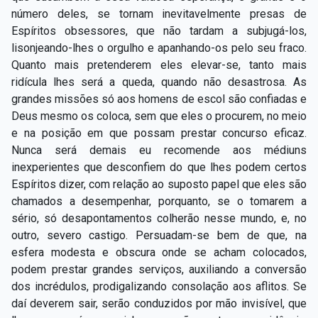
número deles, se tornam inevitavelmente presas de
Espíritos obsessores, que não tardam a subjugá-los,
lisonjeando-lhes o orgulho e apanhando-os pelo seu fraco.
Quanto mais pretenderem eles elevar-se, tanto mais
ridícula lhes será a queda, quando não desastrosa. As
grandes missões só aos homens de escol são confiadas e
Deus mesmo os coloca, sem que eles o procurem, no meio
e na posição em que possam prestar concurso eficaz.
Nunca será demais eu recomende aos médiuns
inexperientes que desconfiem do que lhes podem certos
Espíritos dizer, com relação ao suposto papel que eles são
chamados a desempenhar, porquanto, se o tomarem a
sério, só desapontamentos colherão nesse mundo, e, no
outro, severo castigo. Persuadam-se bem de que, na
esfera modesta e obscura onde se acham colocados,
podem prestar grandes serviços, auxiliando a conversão
dos incrédulos, prodigalizando consolação aos aflitos. Se
daí deverem sair, serão conduzidos por mão invisível, que