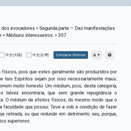
e dos evocadores > Segunda parte — Das manifestações
e > Médiuns interesseiros. > 307
中文(大陆)
中文(台灣)
Comparar Idiomas
 físicos, pois que estes geralmente são produzidos por
ue tais Espíritos sejam por isso necessariamente maus.
mem muito honesto. Um médium, pois, desta categoria,
os talvez encontraria, que sem grande repugnância o
enta. O médium de efeitos físicos, do mesmo modo que o
a faculdade que possui. Teve-a sob a condição de fazer
eja retirada, ou que redunde em detrimento seu, porque,
itos superiores.