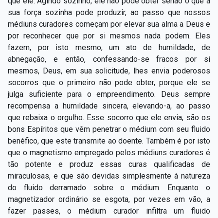
que ele. Agindo sozinho, ele não pode obter senão o que a
sua força sozinha pode produzir, ao passo que nossos
médiuns curadores começam por elevar sua alma a Deus e
por reconhecer que por si mesmos nada podem. Eles
fazem, por isto mesmo, um ato de humildade, de
abnegação, e então, confessando-se fracos por si
mesmos, Deus, em sua solicitude, lhes envia poderosos
socorros que o primeiro não pode obter, porque ele se
julga suficiente para o empreendimento. Deus sempre
recompensa a humildade sincera, elevando-a, ao passo
que rebaixa o orgulho. Esse socorro que ele envia, são os
bons Espíritos que vêm penetrar o médium com seu fluido
benéfico, que este transmite ao doente. Também é por isto
que o magnetismo empregado pelos médiuns curadores é
tão potente e produz essas curas qualificadas de
miraculosas, e que são devidas simplesmente à natureza
do fluido derramado sobre o médium. Enquanto o
magnetizador ordinário se esgota, por vezes em vão, a
fazer passes, o médium curador infiltra um fluido