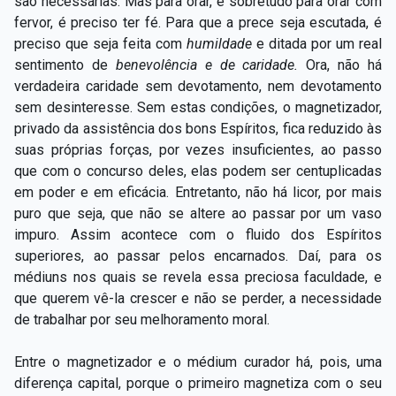
são necessárias. Mas para orar, e sobretudo para orar com
fervor, é preciso ter fé. Para que a prece seja escutada, é
preciso que seja feita com
humildade
e ditada por um real
sentimento de
benevolência e de caridade.
Ora, não há
verdadeira caridade sem devotamento, nem devotamento
sem desinteresse. Sem estas condições, o magnetizador,
privado da assistência dos bons Espíritos, fica reduzido às
suas próprias forças, por vezes insuficientes, ao passo
que com o concurso deles, elas podem ser centuplicadas
em poder e em eficácia. Entretanto, não há licor, por mais
puro que seja, que não se altere ao passar por um vaso
impuro. Assim acontece com o fluido dos Espíritos
superiores, ao passar pelos encarnados. Daí, para os
médiuns nos quais se revela essa preciosa faculdade, e
que querem vê-la crescer e não se perder, a necessidade
de trabalhar por seu melhoramento moral.
Entre o magnetizador e o médium curador há, pois, uma
diferença capital, porque o primeiro magnetiza com o seu