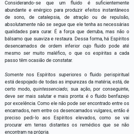
Considerando-se que um fluido é suficientemente
abundante e enérgico para produzir efeitos instantâneos
de sono, de catalepsia, de atração ou de repulsão,
absolutamente não se segue que ele tenha as necessárias
qualidades para curar. É a força que derruba, mas não o
bálsamo que suaviza
e restaura. Dessa forma, há Espíritos
desencarnados de ordem inferior cujo fluido pode até
mesmo ser muito maléfico, o que os espíritas a cada
passo têm ocasião de constatar.
Somente
nos Espíritos superiores o fluido perispiritual
está despojado de todas as impurezas da matéria; está, de
certo modo,
quintessenciado
;
sua ação, por conseguinte,
deve ser mais salutar e mais pronta: é o fluido benfazejo
por excelência. Como ele não pode ser encontrado entre os
encarnados, nem entre os desencarnados vulgares, então é
preciso pedi-lo aos Espíritos elevados, como se vai
procurar em
terras distantes os remédios que se não
encontram na própria.