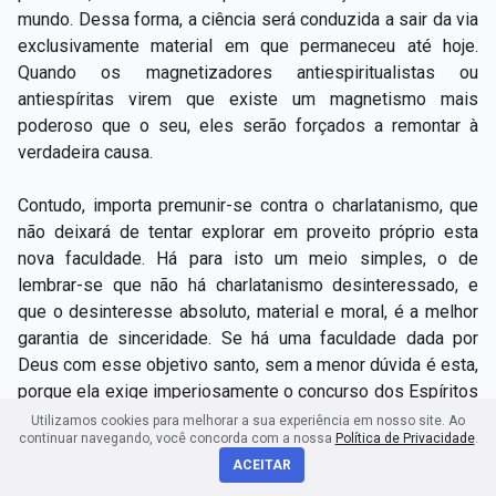
mundo. Dessa forma, a ciência será conduzida a sair da via
exclusivamente material em que permaneceu até hoje.
Quando os magnetizadores antiespiritualistas ou
antiespíritas virem que existe um magnetismo mais
poderoso que o seu, eles serão forçados a remontar à
verdadeira causa.
Contudo, importa premunir-se contra o charlatanismo, que
não deixará de tentar explorar em proveito próprio esta
nova faculdade. Há para isto um meio simples, o de
lembrar-se que não há charlatanismo desinteressado, e
que o desinteresse absoluto, material e moral, é a melhor
garantia de sinceridade. Se há uma faculdade dada por
Deus com esse objetivo santo, sem a menor dúvida é esta,
porque ela exige imperiosamente o concurso dos Espíritos
superiores, e esse concurso não pode ser adquirido pelo
Utilizamos cookies para melhorar a sua experiência em nosso site. Ao
continuar navegando, você concorda com a nossa
Política de Privacidade
.
charlatanismo. É para que se fique bem conscientizado
ACEITAR
quanto à natureza toda especial desta faculdade que a