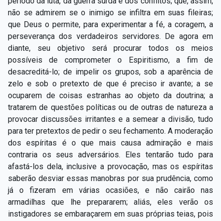
período da luta, da guerra surda e dos conflitos; que, assim,
não se admirem se o inimigo se infiltra em suas fileiras;
que Deus o permite, para experimentar a fé, a coragem, a
perseverança dos verdadeiros servidores. De agora em
diante, seu objetivo será procurar todos os meios
possíveis de comprometer o Espiritismo, a fim de
desacreditá-lo; de impelir os grupos, sob a aparência de
zelo e sob o pretexto de que é preciso ir avante; a se
ocuparem de coisas estranhas ao objeto da doutrina; a
tratarem de questões políticas ou de outras de natureza a
provocar discussões irritantes e a semear a divisão, tudo
para ter pretextos de pedir o seu fechamento. A moderação
dos espíritas é o que mais causa admiração e mais
contraria os seus adversários. Eles tentarão tudo para
afastá-los dela, inclusive a provocação, mas os espíritas
saberão desviar essas manobras por sua prudência, como
já o fizeram em várias ocasiões, e não cairão nas
armadilhas que lhe prepararem; aliás, eles verão os
instigadores se embaraçarem em suas próprias teias, pois