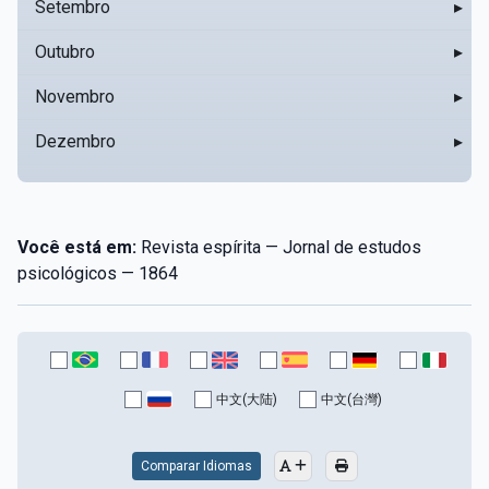
Setembro
▸
Outubro
▸
Novembro
▸
Dezembro
▸
Você está em:
Revista espírita — Jornal de estudos
psicológicos — 1864
中文(大陆)
中文(台灣)
Comparar Idiomas