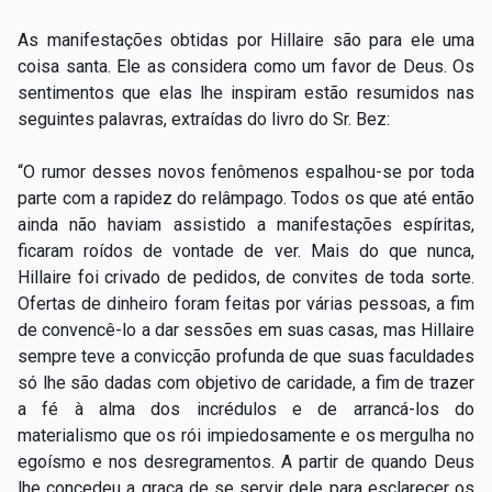
As manifestações obtidas por Hillaire são para ele uma
coisa santa. Ele as considera como um favor de Deus. Os
sentimentos que elas lhe inspiram estão resumidos nas
seguintes palavras, extraídas do livro do Sr. Bez:
“O rumor desses novos fenômenos espalhou-se por toda
parte com a rapidez do relâmpago. Todos os que até então
ainda não haviam assistido a manifestações espíritas,
ficaram roídos de vontade de ver. Mais do que nunca,
Hillaire foi crivado de pedidos, de convites de toda sorte.
Ofertas de dinheiro foram feitas por várias pessoas, a fim
de convencê-lo a dar sessões em suas casas, mas Hillaire
sempre teve a convicção profunda de que suas faculdades
só lhe são dadas com objetivo de caridade, a fim de trazer
a fé à alma dos incrédulos e de arrancá-los do
materialismo que os rói impiedosamente e os mergulha no
egoísmo e nos desregramentos. A partir de quando Deus
lhe concedeu a graça de se servir dele para esclarecer os