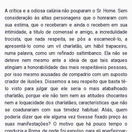
A crítica e a odiosa calúnia não pouparam o Sr. Home. Sem
consideração às altas personagens que o honraram com
sua estima, que o receberam e ainda o recebem em sua
intimidade, a título de comensal e amigo, a incredulidade
trocista, que nada respeita, se pôs a escarnecê-lo, a
apresentá-lo como um vil charlatão, um hábil trapaceiro,
numa palavra, como um refinado saltimbanco. Ela não se
deteve nem mesmo ante a ideia de que tais ataques
atingiam a honorabilidade das mais respeitáveis pessoas,
por isso mesmo acusadas de compadrio com um suposto
criador de ilusões. Dissemos a seu respeito que basta tê-
lo visto para julgar que ele seria o mais atabalhoado
charlatão, porque ele não tem nem as atitudes chocantes
nem a loquacidade dos charlatães, características que não
se coadunariam com sua timidez habitual. Aliás, quem
poderia dizer que ele alguma vez tivesse fixado preço às
suas manifestações? O motivo que há pouco tempo o
conduzia a Roma, de onde foi expulso, para ali aperfeiçoar-