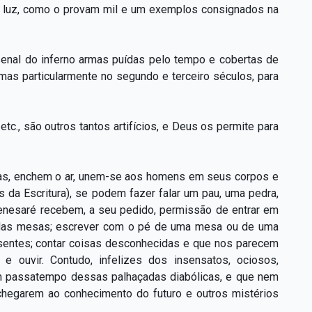
de luz, como o provam mil e um exemplos consignados na
senal do inferno armas puídas pelo tempo e cobertas de
mas particularmente no segundo e terceiro séculos, para
tc., são outros tantos artifícios, e Deus os permite para
ras, enchem o ar, unem-se aos homens em seus corpos e
 da Escritura), se podem fazer falar um pau, uma pedra,
Genesaré recebem, a seu pedido, permissão de entrar em
o das mesas; escrever com o pé de uma mesa ou de uma
ausentes; contar coisas desconhecidas e que nos parecem
e ouvir. Contudo, infelizes dos insensatos, ociosos,
m passatempo dessas palhaçadas diabólicas, e que nem
chegarem ao conhecimento do futuro e outros mistérios