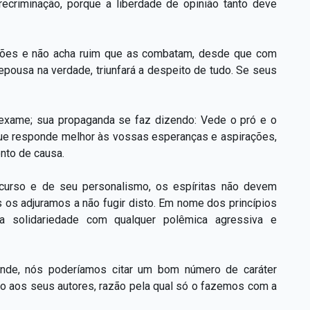
ecriminação, porque a liberdade de opinião tanto deve
razões e não acha ruim que as combatam, desde que com
epousa na verdade, triunfará a despeito de tudo. Se seus
re exame; sua propaganda se faz dizendo: Vede o pró e o
o que responde melhor às vossas esperanças e aspirações,
nto de causa.
scurso e de seu personalismo, os espíritas não devem
s os adjuramos a não fugir disto. Em nome dos princípios
a solidariedade com qualquer polêmica agressiva e
nde, nós poderíamos citar um bom número de caráter
o aos seus autores, razão pela qual só o fazemos com a