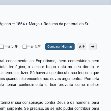
lógicos — 1864 > Março > Resumo da pastoral do Sr.
中文(大陆)
中文(台灣)
Comparar Idiomas
al concernente ao Espiritismo, sem comentários nem
ista teológico, o senhor bispo está no seu direito, e
 temos a dizer. Só haveria que discutir sua teoria, o que
to mais quando não encontramos novos argumentos. Pomo-la
la tomar conhecimento e tirar proveito como melhor
eternizar sua conspiração contra Deus e os homens, para
em serpente. Se preciso, ou se isto puder contribuir para