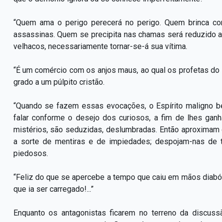
“Quem ama o perigo perecerá no perigo. Quem brinca c
assassinas. Quem se precipita nas chamas será reduzido 
velhacos, necessariamente tornar-se-á sua vítima.
“É um comércio com os anjos maus, ao qual os profetas d
grado a um púlpito cristão.
“Quando se fazem essas evocações, o Espírito maligno be
falar conforme o desejo dos curiosos, a fim de lhes gan
mistérios, são seduzidas, deslumbradas. Então aproximam
a sorte de mentiras e de impiedades; despojam-nas de t
piedosos.
“Feliz do que se apercebe a tempo que caiu em mãos diaból
que ia ser carregado!...”
Enquanto os antagonistas ficarem no terreno da discus