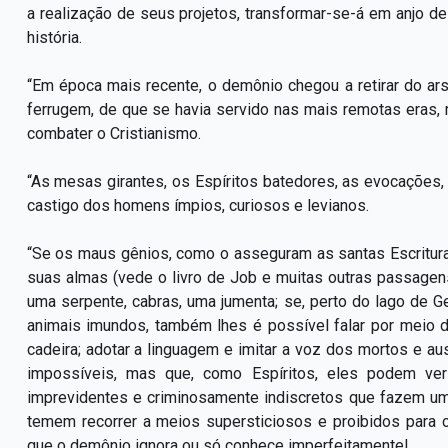
a realização de seus projetos, transformar-se-á em anjo 
história.
“Em época mais recente, o demônio chegou a retirar do ar
ferrugem, de que se havia servido nas mais remotas eras, 
combater o Cristianismo.
“As mesas girantes, os Espíritos batedores, as evocações, e
castigo dos homens ímpios, curiosos e levianos.
“Se os maus gênios, como o asseguram as santas Escritu
suas almas (vede o livro de Job e muitas outras passagens
uma serpente, cabras, uma jumenta; se, perto do lago de 
animais imundos, também lhes é possível falar por mei
cadeira; adotar a linguagem e imitar a voz dos mortos e 
impossíveis, mas que, como Espíritos, eles podem ver 
imprevidentes e criminosamente indiscretos que fazem u
temem recorrer a meios supersticiosos e proibidos para 
que o demônio ignora ou só conhece imperfeitamente!