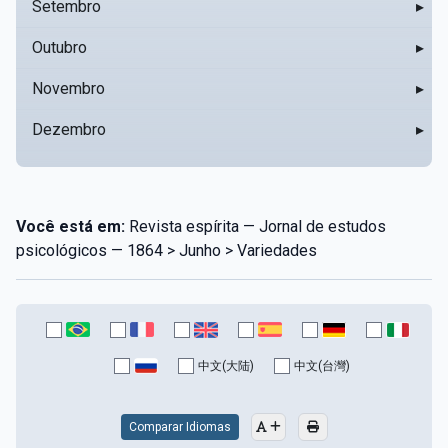
Setembro
▸
Outubro
▸
Novembro
▸
Dezembro
▸
Você está em:
Revista espírita — Jornal de estudos
psicológicos — 1864 > Junho > Variedades
中文(大陆)
中文(台灣)
Comparar Idiomas