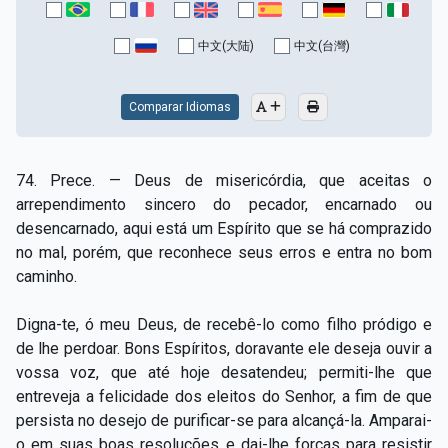
Capítulo XV — Fora da caridade não há salvação
▸
中文(大陆)
中文(台灣)
Capítulo XVI — Não se pode servir a Deus e a
▸
Mamon
Comparar Idiomas
Capítulo XVII — Sede perfeitos
▸
Capítulo XVIII — Muitos os chamados, poucos os
▸
74. Prece. — Deus de misericórdia, que aceitas o
escolhidos
arrependimento sincero do pecador, encarnado ou
desencarnado, aqui está um Espírito que se há comprazido
Capítulo XIX — A fé transporta montanhas
▸
no mal, porém, que reconhece seus erros e entra no bom
Capítulo XX — Os trabalhadores da última hora
▸
caminho.
Capítulo XXI — Haverá falsos cristos e falsos
Digna-te, ó meu Deus, de recebê-lo como filho pródigo e
▸
profetas
de lhe perdoar. Bons Espíritos, doravante ele deseja ouvir a
vossa voz, que até hoje desatendeu; permiti-lhe que
Capítulo XXII — Não separareis o que Deus juntou
▸
entreveja a felicidade dos eleitos do Senhor, a fim de que
Capítulo XXIII — Estranha moral
▸
persista no desejo de purificar-se para alcançá-la. Amparai-
o em suas boas resoluções e dai-lhe forças para resistir