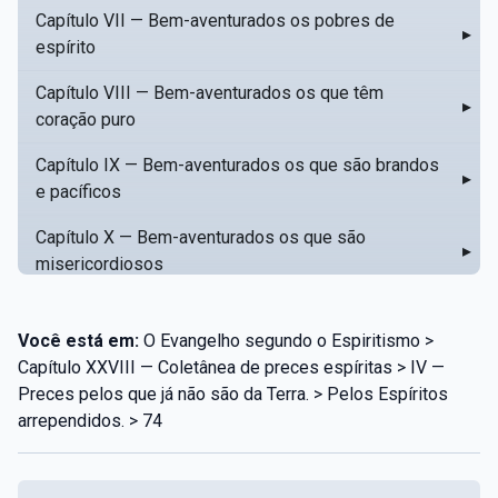
Capítulo VII — Bem-aventurados os pobres de
▸
espírito
Capítulo VIII — Bem-aventurados os que têm
▸
coração puro
Capítulo IX — Bem-aventurados os que são brandos
▸
e pacíficos
Capítulo X — Bem-aventurados os que são
▸
misericordiosos
Capítulo XI — Amar o próximo como a si mesmo
▸
Você está em:
O Evangelho segundo o Espiritismo >
Capítulo XII — Amai os vossos inimigos
▸
Capítulo XXVIII — Coletânea de preces espíritas > IV —
Preces pelos que já não são da Terra. > Pelos Espíritos
Capítulo XIII — Não saiba a vossa mão esquerda o
▸
arrependidos. > 74
que dê a vossa mão direita
Capítulo XIV — Honrai a vosso pai e a vossa mãe
▸