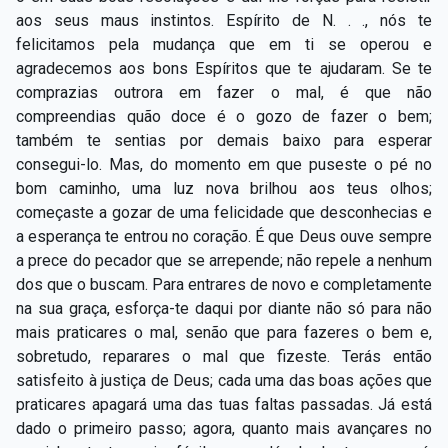
Capítulo XXIV — Não ponhais a candeia debaixo do
aos seus maus instintos. Espírito de N. . ., nós te
▸
alqueire
felicitamos pela mudança que em ti se operou e
agradecemos aos bons Espíritos que te ajudaram. Se te
Capítulo XXV — Buscai e achareis
▸
comprazias outrora em fazer o mal, é que não
compreendias quão doce é o gozo de fazer o bem;
Capítulo XXVI — Dai gratuitamente o que
▸
também te sentias por demais baixo para esperar
gratuitamente recebestes
consegui-lo. Mas, do momento em que puseste o pé no
Capítulo XXVII — Pedi e obtereis
▸
bom caminho, uma luz nova brilhou aos teus olhos;
começaste a gozar de uma felicidade que desconhecias e
Capítulo XXVIII — Coletânea de preces espíritas
▸
a esperança te entrou no coração. É que Deus ouve sempre
a prece do pecador que se arrepende; não repele a nenhum
dos que o buscam. Para entrares de novo e completamente
na sua graça, esforça-te daqui por diante não só para não
mais praticares o mal, senão que para fazeres o bem e,
sobretudo, reparares o mal que fizeste. Terás então
satisfeito à justiça de Deus; cada uma das boas ações que
praticares apagará uma das tuas faltas passadas. Já está
dado o primeiro passo; agora, quanto mais avançares no