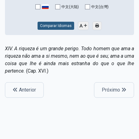
Capítulo XV — Fora da caridade não há salvação
▸
中文(大陆)
中文(台灣)
Capítulo XVI — Não se pode servir a Deus e a
▸
Mamon
Comparar Idiomas
Capítulo XVII — Sede perfeitos
▸
XIV.
A riqueza é um grande perigo. Todo homem que ama a
Capítulo XVIII — Muitos os chamados, poucos os
▸
riqueza não ama a si mesmo, nem ao que é seu; ama a uma
escolhidos
coisa que lhe é ainda mais estranha do que o que lhe
pertence.
(Cap. XVI.)
Capítulo XIX — A fé transporta montanhas
▸
Capítulo XX — Os trabalhadores da última hora
▸
Anterior
Próximo
Capítulo XXI — Haverá falsos cristos e falsos
▸
profetas
Capítulo XXII — Não separareis o que Deus juntou
▸
Capítulo XXIII — Estranha moral
▸