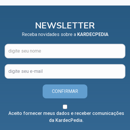
Capítulo XXIV — Não ponhais a candeia debaixo do
▸
alqueire
Capítulo XXV — Buscai e achareis
▸
NEWSLETTER
Capítulo XXVI — Dai gratuitamente o que
Receba novidades sobre a
KARDECPEDIA
▸
gratuitamente recebestes
Capítulo XXVII — Pedi e obtereis
▸
Capítulo XXVIII — Coletânea de preces espíritas
▸
CONFIRMAR
Aceito fornecer meus dados e receber comunicações
da KardecPedia.