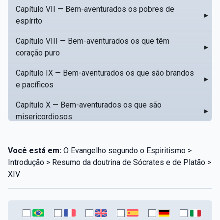
Capítulo VII — Bem-aventurados os pobres de
▸
espírito
Capítulo VIII — Bem-aventurados os que têm
▸
coração puro
Capítulo IX — Bem-aventurados os que são brandos
▸
e pacíficos
Capítulo X — Bem-aventurados os que são
▸
misericordiosos
Capítulo XI — Amar o próximo como a si mesmo
▸
Você está em:
O Evangelho segundo o Espiritismo >
Capítulo XII — Amai os vossos inimigos
▸
Introdução > Resumo da doutrina de Sócrates e de Platão >
XIV
Capítulo XIII — Não saiba a vossa mão esquerda o
▸
que dê a vossa mão direita
Capítulo XIV — Honrai a vosso pai e a vossa mãe
▸