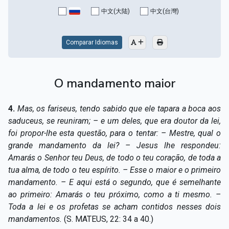
Capítulo XV — Fora da caridade não há salvação
▸
中文(大陆)
中文(台灣)
Capítulo XVI — Não se pode servir a Deus e a
▸
Mamon
Comparar Idiomas
Capítulo XVII — Sede perfeitos
▸
O mandamento maior
Capítulo XVIII — Muitos os chamados, poucos os
▸
escolhidos
4.
Mas, os fariseus, tendo sabido que ele tapara a boca aos
Capítulo XIX — A fé transporta montanhas
▸
saduceus, se reuniram; – e um deles, que era doutor da lei,
foi propor-lhe esta questão,
para o tentar: – Mestre, qual o
Capítulo XX — Os trabalhadores da última hora
▸
grande mandamento da lei? – Jesus lhe respondeu:
Amarás o Senhor teu Deus, de todo o teu coração, de toda a
Capítulo XXI — Haverá falsos cristos e falsos
▸
tua alma, de todo o teu espírito. – Esse o maior e o primeiro
profetas
mandamento. – E aqui está o segundo, que é semelhante
Capítulo XXII — Não separareis o que Deus juntou
▸
ao primeiro: Amarás o teu próximo, como a ti mesmo. –
Toda a lei e os profetas se acham contidos nesses dois
Capítulo XXIII — Estranha moral
▸
mandamentos.
(S. MATEUS, 22: 34 a 40.)