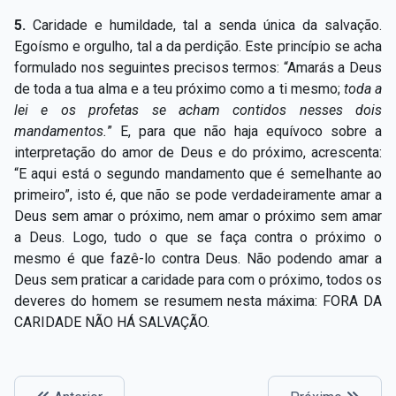
Capítulo XXIV — Não ponhais a candeia debaixo do
▸
5.
Caridade e humildade, tal a senda única da salvação.
alqueire
Egoísmo e orgulho, tal a da perdição. Este princípio se acha
formulado nos seguintes precisos termos: “Amarás a Deus
Capítulo XXV — Buscai e achareis
▸
de toda a tua alma e a teu próximo como a ti mesmo;
toda a
Capítulo XXVI — Dai gratuitamente o que
lei e os profetas se acham contidos nesses dois
▸
gratuitamente recebestes
mandamentos.
”
E, para que não haja equívoco sobre a
interpretação do amor de Deus e do próximo, acrescenta:
Capítulo XXVII — Pedi e obtereis
▸
“E aqui está o segundo mandamento que é semelhante ao
primeiro”, isto é, que não se pode verdadeiramente amar a
Capítulo XXVIII — Coletânea de preces espíritas
▸
Deus sem amar o próximo, nem amar o próximo sem amar
a Deus. Logo, tudo o que se faça contra o próximo o
mesmo é que fazê-lo contra Deus. Não podendo amar a
Deus sem praticar a caridade para com o próximo, todos os
deveres do homem se resumem nesta máxima: FORA DA
CARIDADE NÃO HÁ SALVAÇÃO.