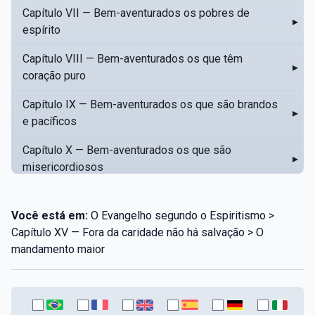
Capítulo VII — Bem-aventurados os pobres de
▸
espírito
Capítulo VIII — Bem-aventurados os que têm
▸
coração puro
Capítulo IX — Bem-aventurados os que são brandos
▸
e pacíficos
Capítulo X — Bem-aventurados os que são
▸
misericordiosos
Capítulo XI — Amar o próximo como a si mesmo
▸
Você está em:
O Evangelho segundo o Espiritismo >
Capítulo XII — Amai os vossos inimigos
▸
Capítulo XV — Fora da caridade não há salvação > O
mandamento maior
Capítulo XIII — Não saiba a vossa mão esquerda o
▸
que dê a vossa mão direita
Capítulo XIV — Honrai a vosso pai e a vossa mãe
▸