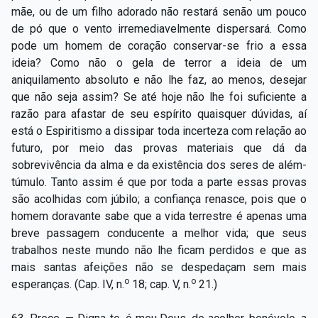
Capítulo XXIV — Não ponhais a candeia debaixo do
mãe, ou de um filho adorado não restará senão um pouco
▸
alqueire
de pó que o vento irremediavelmente dispersará. Como
pode um homem de coração conservar-se frio a essa
Capítulo XXV — Buscai e achareis
▸
ideia? Como não o gela de terror a ideia de um
aniquilamento absoluto e não lhe faz, ao menos, desejar
Capítulo XXVI — Dai gratuitamente o que
▸
que não seja assim? Se até hoje não lhe foi suficiente a
gratuitamente recebestes
razão para afastar de seu espírito quaisquer dúvidas, aí
Capítulo XXVII — Pedi e obtereis
▸
está o Espiritismo a dissipar toda incerteza com relação ao
futuro, por meio das provas materiais que dá da
Capítulo XXVIII — Coletânea de preces espíritas
▸
sobrevivência da alma e da existência dos seres de além-
túmulo. Tanto assim é que por toda a parte essas provas
são acolhidas com júbilo; a confiança renasce, pois que o
homem doravante sabe que a vida terrestre é apenas uma
breve passagem conducente a melhor vida; que seus
trabalhos neste mundo não lhe ficam perdidos e que as
mais santas afeições não se despedaçam sem mais
o
o
esperanças. (Cap. IV, n.
18; cap. V, n.
21.)