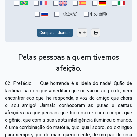
Capítulo XV — Fora da caridade não há salvação
▸
中文(大陆)
中文(台灣)
Capítulo XVI — Não se pode servir a Deus e a
▸
Mamon
Comparar Idiomas
Capítulo XVII — Sede perfeitos
▸
Capítulo XVIII — Muitos os chamados, poucos os
▸
Pelas pessoas a quem tivemos
escolhidos
afeição.
Capítulo XIX — A fé transporta montanhas
▸
Capítulo XX — Os trabalhadores da última hora
▸
62. Prefácio. — Que horrenda é a ideia do nada! Quão de
lastimar são os que acreditam que no vácuo se perde, sem
Capítulo XXI — Haverá falsos cristos e falsos
encontrar eco que lhe responda, a voz do amigo que chora
▸
profetas
o seu amigo! Jamais conheceram as puras e santas
afeições os que pensam que tudo morre com o corpo; que
Capítulo XXII — Não separareis o que Deus juntou
▸
o gênio, que com a sua vasta inteligência iluminou o mundo,
é uma combinação de matéria, que, qual sopro, se extingue
Capítulo XXIII — Estranha moral
▸
para sempre; que do mais querido ente, de um pai, de uma