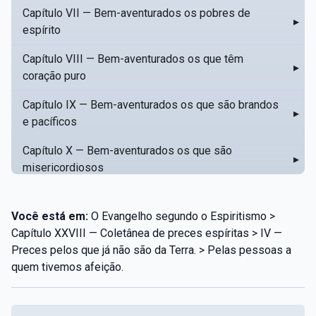
Capítulo VII — Bem-aventurados os pobres de
▸
espírito
Capítulo VIII — Bem-aventurados os que têm
▸
coração puro
Capítulo IX — Bem-aventurados os que são brandos
▸
e pacíficos
Capítulo X — Bem-aventurados os que são
▸
misericordiosos
Capítulo XI — Amar o próximo como a si mesmo
▸
Você está em:
O Evangelho segundo o Espiritismo >
Capítulo XII — Amai os vossos inimigos
▸
Capítulo XXVIII — Coletânea de preces espíritas > IV —
Preces pelos que já não são da Terra. > Pelas pessoas a
Capítulo XIII — Não saiba a vossa mão esquerda o
▸
quem tivemos afeição.
que dê a vossa mão direita
Capítulo XIV — Honrai a vosso pai e a vossa mãe
▸