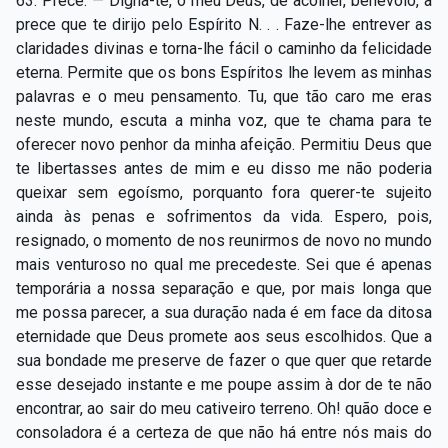
63. Prece. — Digna-te, ó meu Deus, de acolher, benévolo, a
prece que te dirijo pelo Espírito N. . . Faze-lhe entrever as
claridades divinas e torna-lhe fácil o caminho da felicidade
eterna. Permite que os bons Espíritos lhe levem as minhas
palavras e o meu pensamento. Tu, que tão caro me eras
neste mundo, escuta a minha voz, que te chama para te
oferecer novo penhor da minha afeição. Permitiu Deus que
te libertasses antes de mim e eu disso me não poderia
queixar sem egoísmo, porquanto fora querer-te sujeito
ainda às penas e sofrimentos da vida. Espero, pois,
resignado, o momento de nos reunirmos de novo no mundo
mais venturoso no qual me precedeste. Sei que é apenas
temporária a nossa separação e que, por mais longa que
me possa parecer, a sua duração nada é em face da ditosa
eternidade que Deus promete aos seus escolhidos. Que a
sua bondade me preserve de fazer o que quer que retarde
esse desejado instante e me poupe assim à dor de te não
encontrar, ao sair do meu cativeiro terreno. Oh! quão doce e
consoladora é a certeza de que não há entre nós mais do