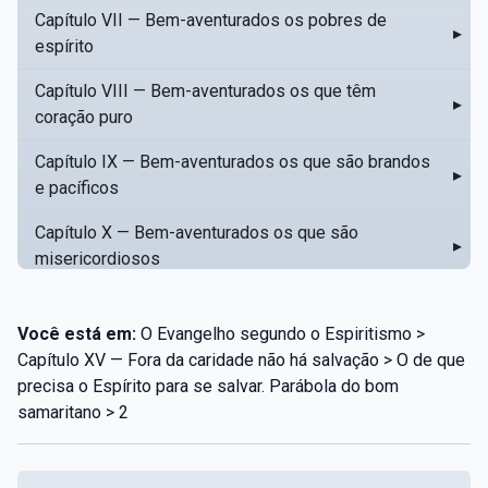
Capítulo VII — Bem-aventurados os pobres de
▸
espírito
Capítulo VIII — Bem-aventurados os que têm
▸
coração puro
Capítulo IX — Bem-aventurados os que são brandos
▸
e pacíficos
Capítulo X — Bem-aventurados os que são
▸
misericordiosos
Capítulo XI — Amar o próximo como a si mesmo
▸
Você está em:
O Evangelho segundo o Espiritismo >
Capítulo XII — Amai os vossos inimigos
▸
Capítulo XV — Fora da caridade não há salvação > O de que
precisa o Espírito para se salvar. Parábola do bom
Capítulo XIII — Não saiba a vossa mão esquerda o
▸
samaritano > 2
que dê a vossa mão direita
Capítulo XIV — Honrai a vosso pai e a vossa mãe
▸