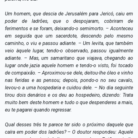
Capítulo XXIV — Não ponhais a candeia debaixo do
▸
alqueire
Um homem, que descia de Jerusalém para Jericó, caiu em
poder de ladrões, que o despojaram, cobriram de
Capítulo XXV — Buscai e achareis
▸
ferimentos e se foram, deixando-o semimorto. – Aconteceu
em seguida que um sacerdote, descendo pelo mesmo
Capítulo XXVI — Dai gratuitamente o que
▸
caminho, o viu e passou adiante. – Um levita, que também
gratuitamente recebestes
veio àquele lugar, tendo-o observado, passou igualmente
Capítulo XXVII — Pedi e obtereis
▸
adiante. – Mas, um samaritano que viajava, chegando ao
lugar onde jazia aquele homem e tendo-o visto, foi tocado
Capítulo XXVIII — Coletânea de preces espíritas
▸
de compaixão. – Aproximou-se dele, deitou-lhe óleo e vinho
nas feridas e as pensou; depois, pondo-o no seu cavalo,
levou-o a uma hospedaria e cuidou dele. – No dia seguinte
tirou dois denários e os deu ao hospedeiro, dizendo: Trata
muito bem deste homem e tudo o que despenderes a mais,
eu te pagarei quando regressar.
Qual desses três te parece ter sido o próximo daquele que
caíra em poder dos ladrões? – O doutor respondeu: Aquele