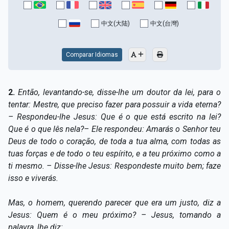
Capítulo XV — Fora da caridade não há salvação
▸
中文(大陆)
中文(台灣)
Capítulo XVI — Não se pode servir a Deus e a
▸
Mamon
Comparar Idiomas
Capítulo XVII — Sede perfeitos
▸
Capítulo XVIII — Muitos os chamados, poucos os
▸
2.
Então, levantando-se, disse-lhe um doutor da lei, para o
escolhidos
tentar: Mestre, que preciso fazer para possuir a vida eterna?
– Respondeu-lhe Jesus: Que é o que está escrito na lei?
Capítulo XIX — A fé transporta montanhas
▸
Que é o que lês nela?– Ele respondeu: Amarás o Senhor teu
Capítulo XX — Os trabalhadores da última hora
▸
Deus de todo o coração, de toda a tua alma, com todas as
tuas forças e de todo o teu espírito, e a teu próximo como a
Capítulo XXI — Haverá falsos cristos e falsos
ti mesmo. – Disse-lhe Jesus: Respondeste muito bem; faze
▸
profetas
isso e viverás.
Capítulo XXII — Não separareis o que Deus juntou
▸
Mas, o homem, querendo parecer que era um justo, diz a
Capítulo XXIII — Estranha moral
▸
Jesus: Quem é o meu próximo? – Jesus, tomando a
palavra, lhe diz: