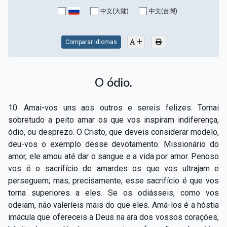
Capítulo XV — Fora da caridade não há salvação
▸
中文(大陆)
中文(台灣)
Capítulo XVI — Não se pode servir a Deus e a
▸
Mamon
Comparar Idiomas
Capítulo XVII — Sede perfeitos
▸
O ódio.
Capítulo XVIII — Muitos os chamados, poucos os
▸
escolhidos
10. Amai-vos uns aos outros e sereis felizes. Tomai
Capítulo XIX — A fé transporta montanhas
▸
sobretudo a peito amar os que vos inspiram indiferença,
ódio, ou desprezo. O Cristo, que deveis considerar modelo,
Capítulo XX — Os trabalhadores da última hora
▸
deu-vos o exemplo desse devotamento. Missionário do
amor, ele amou até dar o sangue e a vida por amor. Penoso
Capítulo XXI — Haverá falsos cristos e falsos
▸
vos é o sacrifício de amardes os que vos ultrajam e
profetas
perseguem; mas, precisamente, esse sacrifício é que vos
Capítulo XXII — Não separareis o que Deus juntou
▸
torna superiores a eles. Se os odiásseis, como vos
odeiam, não valeríeis mais do que eles. Amá-los é a hóstia
Capítulo XXIII — Estranha moral
▸
imácula que ofereceis a Deus na ara dos vossos corações,