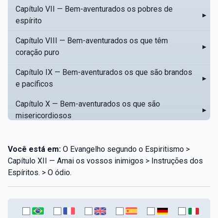
Capítulo VII — Bem-aventurados os pobres de
▸
espírito
Capítulo VIII — Bem-aventurados os que têm
▸
coração puro
Capítulo IX — Bem-aventurados os que são brandos
▸
e pacíficos
Capítulo X — Bem-aventurados os que são
▸
misericordiosos
Capítulo XI — Amar o próximo como a si mesmo
▸
Você está em:
O Evangelho segundo o Espiritismo >
Capítulo XII — Amai os vossos inimigos
▸
Capítulo XII — Amai os vossos inimigos > Instruções dos
Espíritos. > O ódio.
Capítulo XIII — Não saiba a vossa mão esquerda o
▸
que dê a vossa mão direita
Capítulo XIV — Honrai a vosso pai e a vossa mãe
▸