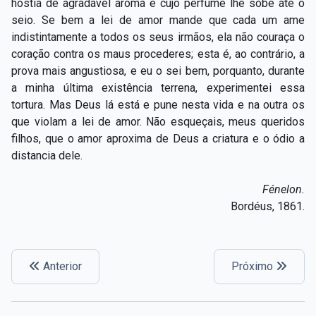
hóstia de agradável aroma e cujo perfume lhe sobe até o
Capítulo XXIV — Não ponhais a candeia debaixo do
▸
seio. Se bem a lei de amor mande que cada um ame
alqueire
indistintamente a todos os seus irmãos, ela não couraça o
coração contra os maus procederes; esta é, ao contrário, a
Capítulo XXV — Buscai e achareis
▸
prova mais angustiosa, e eu o sei bem, porquanto, durante
Capítulo XXVI — Dai gratuitamente o que
a minha última existência terrena, experimentei essa
▸
gratuitamente recebestes
tortura. Mas Deus lá está e pune nesta vida e na outra os
que violam a lei de amor. Não esqueçais, meus queridos
Capítulo XXVII — Pedi e obtereis
▸
filhos, que o amor aproxima de Deus a criatura e o ódio a
distancia dele.
Capítulo XXVIII — Coletânea de preces espíritas
▸
Fénelon.
Bordéus, 1861.
Anterior
Próximo