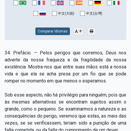
Capítulo XV — Fora da caridade não há salvação
▸
中文(大陆)
中文(台灣)
Capítulo XVI — Não se pode servir a Deus e a
▸
Mamon
Comparar Idiomas
Capítulo XVII — Sede perfeitos
▸
Capítulo XVIII — Muitos os chamados, poucos os
▸
34. Prefácio. — Pelos perigos que corremos, Deus nos
escolhidos
adverte da nossa fraqueza e da fragilidade da nossa
existência. Mostra-nos que entre suas mãos está a nossa
Capítulo XIX — A fé transporta montanhas
▸
vida e que ela se acha presa por um fio que se pode
Capítulo XX — Os trabalhadores da última hora
▸
romper no momento em que menos o esperamos.
Capítulo XXI — Haverá falsos cristos e falsos
Sob esse aspecto, não há privilégio para ninguém, pois que
▸
profetas
às mesmas alternativas se encontram sujeitos assim o
grande, como o pequeno. Se examinarmos a natureza e as
Capítulo XXII — Não separareis o que Deus juntou
▸
consequências do perigo, veremos que estas, as mais das
Capítulo XXIII — Estranha moral
▸
vezes, se se verificassem, teriam sido a punição de uma
falta cometida, ou da falta do cumprimento de um dever.