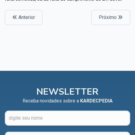
Capítulo XXIV — Não ponhais a candeia debaixo do
▸
alqueire
Anterior
Próximo
Capítulo XXV — Buscai e achareis
▸
Capítulo XXVI — Dai gratuitamente o que
▸
gratuitamente recebestes
Capítulo XXVII — Pedi e obtereis
▸
Capítulo XXVIII — Coletânea de preces espíritas
▸
NEWSLETTER
Receba novidades sobre a
KARDECPEDIA