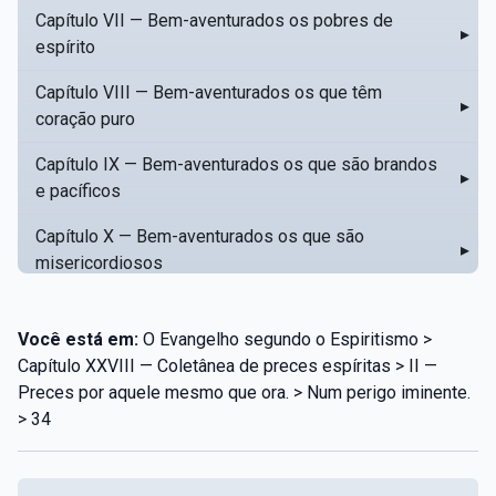
Capítulo VII — Bem-aventurados os pobres de
▸
espírito
Capítulo VIII — Bem-aventurados os que têm
▸
coração puro
Capítulo IX — Bem-aventurados os que são brandos
▸
e pacíficos
Capítulo X — Bem-aventurados os que são
▸
misericordiosos
Capítulo XI — Amar o próximo como a si mesmo
▸
Você está em:
O Evangelho segundo o Espiritismo >
Capítulo XII — Amai os vossos inimigos
▸
Capítulo XXVIII — Coletânea de preces espíritas > II —
Preces por aquele mesmo que ora. > Num perigo iminente.
Capítulo XIII — Não saiba a vossa mão esquerda o
▸
> 34
que dê a vossa mão direita
Capítulo XIV — Honrai a vosso pai e a vossa mãe
▸