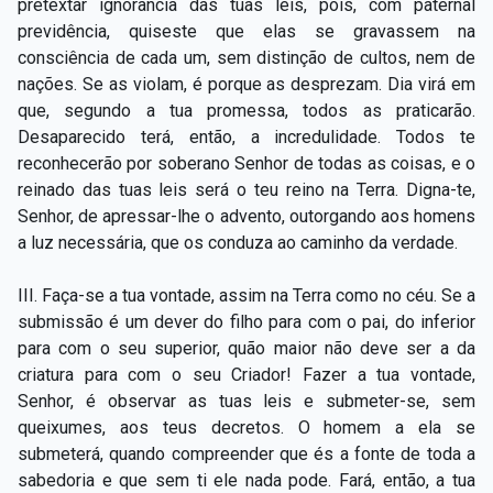
pretextar ignorância das tuas leis, pois, com paternal
previdência, quiseste que elas se gravassem na
consciência de cada um, sem distinção de cultos, nem de
nações. Se as violam, é porque as desprezam. Dia virá em
que, segundo a tua promessa, todos as praticarão.
Desaparecido terá, então, a incredulidade. Todos te
reconhecerão por soberano Senhor de todas as coisas, e o
reinado das tuas leis será o teu reino na Terra. Digna-te,
Senhor, de apressar-lhe o advento, outorgando aos homens
a luz necessária, que os conduza ao caminho da verdade.
III. Faça-se a tua vontade, assim na Terra como no céu. Se a
submissão é um dever do filho para com o pai, do inferior
para com o seu superior, quão maior não deve ser a da
criatura para com o seu Criador! Fazer a tua vontade,
Senhor, é observar as tuas leis e submeter-se, sem
queixumes, aos teus decretos. O homem a ela se
submeterá, quando compreender que és a fonte de toda a
sabedoria e que sem ti ele nada pode. Fará, então, a tua