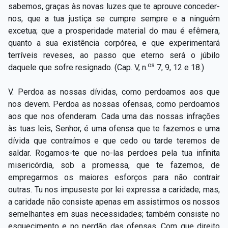
sabemos, graças às novas luzes que te aprouve conceder-
nos, que a tua justiça se cumpre sempre e a ninguém
excetua; que a prosperidade material do mau é efêmera,
quanto a sua existência corpórea, e que experimentará
terríveis reveses, ao passo que eterno será o júbilo
os
daquele que sofre resignado. (Cap. V, n.
7, 9, 12 e 18.)
V. Perdoa as nossas dívidas, como perdoamos aos que
nos devem. Perdoa as nossas ofensas, como perdoamos
aos que nos ofenderam. Cada uma das nossas infrações
às tuas leis, Senhor, é uma ofensa que te fazemos e uma
dívida que contraímos e que cedo ou tarde teremos de
saldar. Rogamos-te que no-las perdoes pela tua infinita
misericórdia, sob a promessa, que te fazemos, de
empregarmos os maiores esforços para não contrair
outras. Tu nos impuseste por lei expressa a caridade; mas,
a caridade não consiste apenas em assistirmos os nossos
semelhantes em suas necessidades; também consiste no
esquecimento e no perdão das ofensas. Com que direito