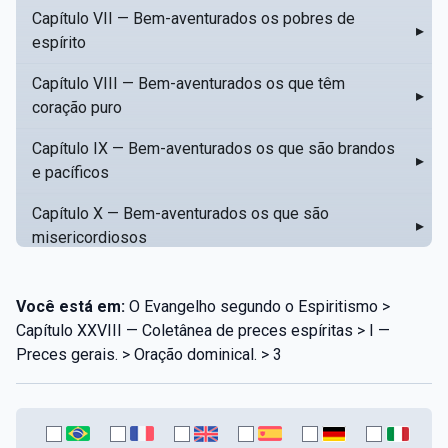
Capítulo VII — Bem-aventurados os pobres de
▸
espírito
Capítulo VIII — Bem-aventurados os que têm
▸
coração puro
Capítulo IX — Bem-aventurados os que são brandos
▸
e pacíficos
Capítulo X — Bem-aventurados os que são
▸
misericordiosos
Capítulo XI — Amar o próximo como a si mesmo
▸
Você está em:
O Evangelho segundo o Espiritismo >
Capítulo XII — Amai os vossos inimigos
▸
Capítulo XXVIII — Coletânea de preces espíritas > I —
Preces gerais. > Oração dominical. > 3
Capítulo XIII — Não saiba a vossa mão esquerda o
▸
que dê a vossa mão direita
Capítulo XIV — Honrai a vosso pai e a vossa mãe
▸