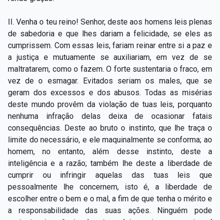
Capítulo XXIV — Não ponhais a candeia debaixo do
▸
alqueire
II. Venha o teu reino! Senhor, deste aos homens leis plenas
de sabedoria e que lhes dariam a felicidade, se eles as
Capítulo XXV — Buscai e achareis
▸
cumprissem. Com essas leis, fariam reinar entre si a paz e
a justiça e mutuamente se auxiliariam, em vez de se
Capítulo XXVI — Dai gratuitamente o que
▸
maltratarem, como o fazem. O forte sustentaria o fraco, em
gratuitamente recebestes
vez de o esmagar. Evitados seriam os males, que se
Capítulo XXVII — Pedi e obtereis
▸
geram dos excessos e dos abusos. Todas as misérias
deste mundo provêm da violação de tuas leis, porquanto
Capítulo XXVIII — Coletânea de preces espíritas
▸
nenhuma infração delas deixa de ocasionar fatais
consequências. Deste ao bruto o instinto, que lhe traça o
limite do necessário, e ele maquinalmente se conforma; ao
homem, no entanto, além desse instinto, deste a
inteligência e a razão; também lhe deste a liberdade de
cumprir ou infringir aquelas das tuas leis que
pessoalmente lhe concernem, isto é, a liberdade de
escolher entre o bem e o mal, a fim de que tenha o mérito e
a responsabilidade das suas ações. Ninguém pode