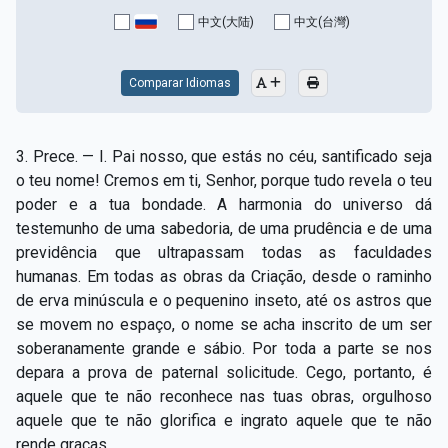
Capítulo XV — Fora da caridade não há salvação
▸
中文(大陆)
中文(台灣)
Capítulo XVI — Não se pode servir a Deus e a
▸
Mamon
Comparar Idiomas
Capítulo XVII — Sede perfeitos
▸
3. Prece. — I. Pai nosso, que estás no céu, santificado seja
Capítulo XVIII — Muitos os chamados, poucos os
▸
o teu nome! Cremos em ti, Senhor, porque tudo revela o teu
escolhidos
poder e a tua bondade. A harmonia do universo dá
testemunho de uma sabedoria, de uma prudência e de uma
Capítulo XIX — A fé transporta montanhas
▸
previdência que ultrapassam todas as faculdades
Capítulo XX — Os trabalhadores da última hora
▸
humanas. Em todas as obras da Criação, desde o raminho
de erva minúscula e o pequenino inseto, até os astros que
Capítulo XXI — Haverá falsos cristos e falsos
se movem no espaço, o nome se acha inscrito de um ser
▸
profetas
soberanamente grande e sábio. Por toda a parte se nos
depara a prova de paternal solicitude. Cego, portanto, é
Capítulo XXII — Não separareis o que Deus juntou
▸
aquele que te não reconhece nas tuas obras, orgulhoso
Capítulo XXIII — Estranha moral
▸
aquele que te não glorifica e ingrato aquele que te não
rende graças.