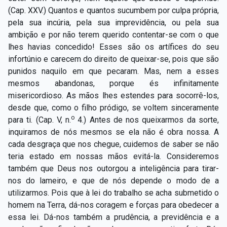
(Cap. XXV.) Quantos e quantos sucumbem por culpa própria,
pela sua incúria, pela sua imprevidência, ou pela sua
ambição e por não terem querido contentar-se com o que
lhes havias concedido! Esses são os artífices do seu
infortúnio e carecem do direito de queixar-se, pois que são
punidos naquilo em que pecaram. Mas, nem a esses
mesmos abandonas, porque és infinitamente
misericordioso. As mãos lhes estendes para socorrê-los,
desde que, como o filho pródigo, se voltem sinceramente
o
para ti. (Cap. V, n.
4.) Antes de nos queixarmos da sorte,
inquiramos de nós mesmos se ela não é obra nossa. A
cada desgraça que nos chegue, cuidemos de saber se não
teria estado em nossas mãos evitá-la. Consideremos
também que Deus nos outorgou a inteligência para tirar-
nos do lameiro, e que de nós depende o modo de a
utilizarmos. Pois que à lei do trabalho se acha submetido o
homem na Terra, dá-nos coragem e forças para obedecer a
essa lei. Dá-nos também a prudência, a previdência e a