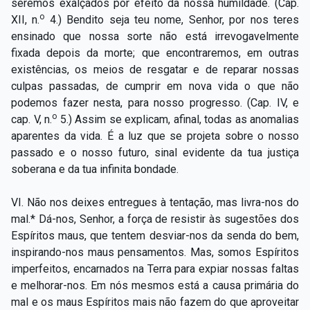
seremos exalçados por efeito da nossa humildade. (Cap.
o
XII, n.
4.) Bendito seja teu nome, Senhor, por nos teres
ensinado que nossa sorte não está irrevogavelmente
fixada depois da morte; que encontraremos, em outras
existências, os meios de resgatar e de reparar nossas
culpas passadas, de cumprir em nova vida o que não
podemos fazer nesta, para nosso progresso. (Cap. IV, e
o
cap. V, n.
5.) Assim se explicam, afinal, todas as anomalias
aparentes da vida. É a luz que se projeta sobre o nosso
passado e o nosso futuro, sinal evidente da tua justiça
soberana e da tua infinita bondade.
VI. Não nos deixes entregues à tentação, mas livra-nos do
mal.* Dá-nos, Senhor, a força de resistir às sugestões dos
Espíritos maus, que tentem desviar-nos da senda do bem,
inspirando-nos maus pensamentos. Mas, somos Espíritos
imperfeitos, encarnados na Terra para expiar nossas faltas
e melhorar-nos. Em nós mesmos está a causa primária do
mal e os maus Espíritos mais não fazem do que aproveitar