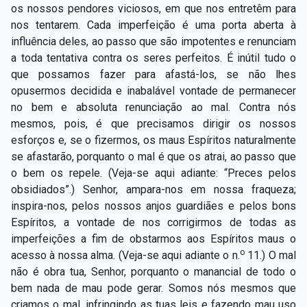
os nossos pendores viciosos, em que nos entretêm para
nos tentarem. Cada imperfeição é uma porta aberta à
influência deles, ao passo que são impotentes e renunciam
a toda tentativa contra os seres perfeitos. É inútil tudo o
que possamos fazer para afastá-los, se não lhes
opusermos decidida e inabalável vontade de permanecer
no bem e absoluta renunciação ao mal. Contra nós
mesmos, pois, é que precisamos dirigir os nossos
esforços e, se o fizermos, os maus Espíritos naturalmente
se afastarão, porquanto o mal é que os atrai, ao passo que
o bem os repele. (Veja-se aqui adiante: “Preces pelos
obsidiados”.) Senhor, ampara-nos em nossa fraqueza;
inspira-nos, pelos nossos anjos guardiães e pelos bons
Espíritos, a vontade de nos corrigirmos de todas as
imperfeições a fim de obstarmos aos Espíritos maus o
o
acesso à nossa alma. (Veja-se aqui adiante o n.
11.) O mal
não é obra tua, Senhor, porquanto o manancial de todo o
bem nada de mau pode gerar. Somos nós mesmos que
criamos o mal, infringindo as tuas leis e fazendo mau uso