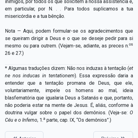
inimigos, por todos os que solicitem a nossa assistência e,
em particular, por N. . . Para todos suplicamos a tua
misericórdia e a tua bênção.
Nota — Aqui, podem formular-se os agradecimentos que
se queiram dirigir a Deus e o que se deseje pedir para si
os
mesmo ou para outrem. (Vejam-se, adiante, as preces n.
26 e 27.)
* Algumas traduções dizem: Não nos induzas à tentação (
et
ne nos inducas in tentationem
). Essa expressão daria a
entender que a tentação promana de Deus, que ele,
voluntariamente, impele os homens ao mal, ideia
blasfematória que igualaria Deus a Satanás e que, portanto,
não poderia estar na mente de Jesus. É, aliás, conforme à
doutrina vulgar sobre o papel dos demônios. (Veja-se:
O
a
Céu e o Inferno
, 1.
parte, cap. IX, “Os demônios”.)