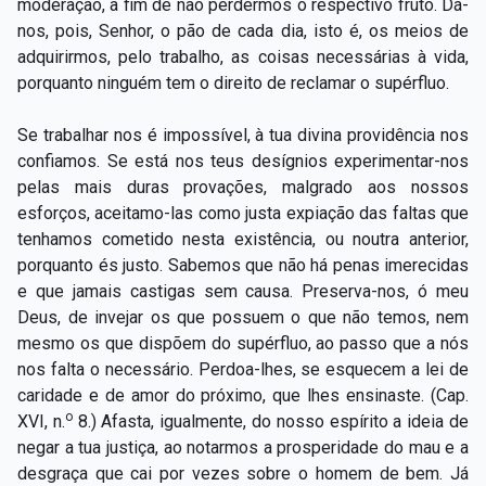
moderação, a fim de não perdermos o respectivo fruto. Dá-
nos, pois, Senhor, o pão de cada dia, isto é, os meios de
adquirirmos, pelo trabalho, as coisas necessárias à vida,
porquanto ninguém tem o direito de reclamar o supérfluo.
Se trabalhar nos é impossível, à tua divina providência nos
confiamos. Se está nos teus desígnios experimentar-nos
pelas mais duras provações, malgrado aos nossos
esforços, aceitamo-las como justa expiação das faltas que
tenhamos cometido nesta existência, ou noutra anterior,
porquanto és justo. Sabemos que não há penas imerecidas
e que jamais castigas sem causa. Preserva-nos, ó meu
Deus, de invejar os que possuem o que não temos, nem
mesmo os que dispõem do supérfluo, ao passo que a nós
nos falta o necessário. Perdoa-lhes, se esquecem a lei de
caridade e de amor do próximo, que lhes ensinaste. (Cap.
o
XVI, n.
8.) Afasta, igualmente, do nosso espírito a ideia de
negar a tua justiça, ao notarmos a prosperidade do mau e a
desgraça que cai por vezes sobre o homem de bem. Já