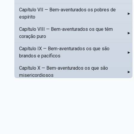
Capítulo VII — Bem-aventurados os pobres de
▸
espírito
Capítulo VIII — Bem-aventurados os que têm
▸
coração puro
Capítulo IX — Bem-aventurados os que são
▸
brandos e pacíficos
Capítulo X — Bem-aventurados os que são
▸
misericordiosos
Capítulo XI — Amar o próximo como a si mesmo
▸
Capítulo XII — Amai os vossos inimigos
▸
Capítulo XIII — Não saiba a vossa mão esquerda
▸
o que dê a vossa mão direita
Capítulo XIV — Honrai a vosso pai e a vossa mãe
▸