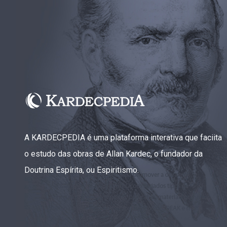
Capítulo XXIII — Estranha moral
▸
Capítulo XXIV — Não ponhais a candeia debaixo
▸
do alqueire
Capítulo XXV — Buscai e achareis
▸
Capítulo XXVI — Dai gratuitamente o que
▸
gratuitamente recebestes
Capítulo XXVII — Pedi e obtereis
▸
Capítulo XXVIII — Coletânea de preces espíritas
▸
A KARDECPEDIA é uma plataforma interativa que faciita
o estudo das obras de Allan Kardec, o fundador da
Doutrina Espírita, ou Espiritismo.