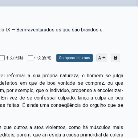
ulo IX — Bem-aventurados os que são brandos e
中文(大陆)
中文(台灣)
Comparar Idiomas
el reformar a sua própria natureza, o homem se julga
 defeitos em que de boa vontade se compraz, ou que
m, por exemplo, que o indivíduo, propenso a encolerizar-
Em vez de se confessar culpado, lança a culpa ao seu
as faltas. É ainda uma conseqüência do orgulho que se
s que outros a atos violentos, como há músculos mais
diteis, porém, que aí resida a causa primordial da cólera