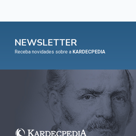
Capítulo XV — Fora da caridade não há salvação
▸
Capítulo XVI — Não se pode servir a Deus e a
▸
Mamon
NEWSLETTER
Capítulo XVII — Sede perfeitos
▸
Receba novidades sobre a
KARDECPEDIA
Capítulo XVIII — Muitos os chamados, poucos os
▸
escolhidos
Capítulo XIX — A fé transporta montanhas
▸
Capítulo XX — Os trabalhadores da última hora
▸
Capítulo XXI — Haverá falsos cristos e falsos
▸
profetas
Capítulo XXII — Não separareis o que Deus
▸
juntou