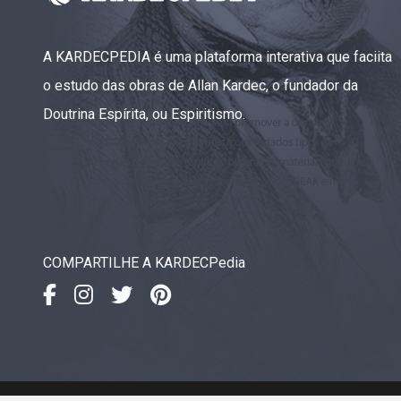
Capítulo XXIII — Estranha moral
▸
Capítulo XXIV — Não ponhais a candeia debaixo
▸
A KARDECPEDIA é uma plataforma interativa que faciita
do alqueire
o estudo das obras de Allan Kardec, o fundador da
Capítulo XXV — Buscai e achareis
▸
Doutrina Espírita, ou Espiritismo.
Capítulo XXVI — Dai gratuitamente o que
▸
gratuitamente recebestes
Capítulo XXVII — Pedi e obtereis
▸
Capítulo XXVIII — Coletânea de preces espíritas
▸
COMPARTILHE A KARDECPedia