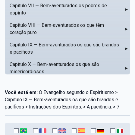
Capítulo VII — Bem-aventurados os pobres de
▸
espírito
Capítulo VIII — Bem-aventurados os que têm
▸
coração puro
Capítulo IX — Bem-aventurados os que são brandos
▸
e pacíficos
Capítulo X — Bem-aventurados os que são
▸
misericordiosos
Capítulo XI — Amar o próximo como a si mesmo
▸
Você está em:
O Evangelho segundo o Espiritismo >
Capítulo XII — Amai os vossos inimigos
▸
Capítulo IX — Bem-aventurados os que são brandos e
pacíficos > Instruções dos Espíritos. > A paciência. > 7
Capítulo XIII — Não saiba a vossa mão esquerda o
▸
que dê a vossa mão direita
Capítulo XIV — Honrai a vosso pai e a vossa mãe
▸