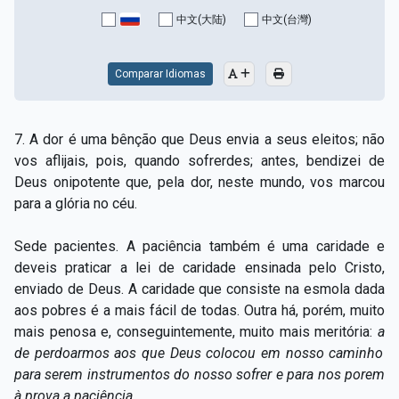
Capítulo XV — Fora da caridade não há salvação
▸
中文(大陆)
中文(台灣)
Capítulo XVI — Não se pode servir a Deus e a
▸
Mamon
Comparar Idiomas
Capítulo XVII — Sede perfeitos
▸
7. A dor é uma bênção que Deus envia a seus eleitos; não
Capítulo XVIII — Muitos os chamados, poucos os
▸
vos aflijais, pois, quando sofrerdes; antes, bendizei de
escolhidos
Deus onipotente que, pela dor, neste mundo, vos marcou
para a glória no céu.
Capítulo XIX — A fé transporta montanhas
▸
Capítulo XX — Os trabalhadores da última hora
▸
Sede pacientes. A paciência também é uma caridade e
deveis praticar a lei de caridade ensinada pelo Cristo,
Capítulo XXI — Haverá falsos cristos e falsos
enviado de Deus. A caridade que consiste na esmola dada
▸
profetas
aos pobres é a mais fácil de todas. Outra há, porém, muito
mais penosa e, conseguintemente, muito mais meritória:
a
Capítulo XXII — Não separareis o que Deus juntou
▸
de perdoarmos aos que Deus colocou em nosso caminho
Capítulo XXIII — Estranha moral
▸
para serem instrumentos do nosso sofrer e para nos porem
à prova a paciência.