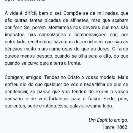
Capítulo XXIV — Não ponhais a candeia debaixo do
▸
alqueire
A vida é difícil, bem o sei. Compõe-se de mil nadas, que
são outras tantas picadas de alfinetes, mas que acabam
Capítulo XXV — Buscai e achareis
▸
por ferir. Se, porém, atentarmos nos deveres que nos são
impostos, nas consolações e compensações que, por
Capítulo XXVI — Dai gratuitamente o que
▸
outro lado, recebemos, havemos de reconhecer que são as
gratuitamente recebestes
bênçãos muito mais numerosas do que as dores. O fardo
Capítulo XXVII — Pedi e obtereis
▸
parece menos pesado, quando se olha para o alto, do que
quando se curva para a terra a fronte.
Capítulo XXVIII — Coletânea de preces espíritas
▸
Coragem, amigos! Tendes no Cristo o vosso modelo. Mais
sofreu ele do que qualquer de vós e nada tinha de que se
penitenciar, ao passo que vós tendes de expiar o vosso
passado e de vos fortalecer para o futuro. Sede, pois,
pacientes, sede cristãos. Essa palavra resume tudo.
Um Espírito amigo.
Havre, 1862.