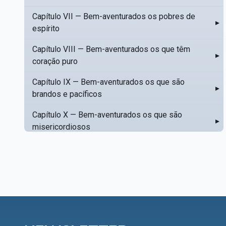
Capítulo VII — Bem-aventurados os pobres de
▸
espírito
Capítulo VIII — Bem-aventurados os que têm
▸
coração puro
Capítulo IX — Bem-aventurados os que são
▸
brandos e pacíficos
Capítulo X — Bem-aventurados os que são
▸
misericordiosos
Capítulo XI — Amar o próximo como a si mesmo
▸
Capítulo XII — Amai os vossos inimigos
▸
Capítulo XIII — Não saiba a vossa mão esquerda
▸
o que dê a vossa mão direita
Capítulo XIV — Honrai a vosso pai e a vossa mãe
▸