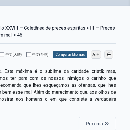
o XXVIII — Coletânea de preces espíritas > III — Preces
m mal. > 46
中文(大陆)
中文(台灣)
Comparar Idiomas
. Esta máxima é o sublime da caridade cristã; mas,
amos ter para com os nossos inimigos o carinho que
 recomenda que lhes esqueçamos as ofensas, que lhes
 bem esse mal. Além do merecimento que, aos olhos de
 mostrar aos homens o em que consiste a verdadeira
Próximo