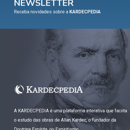
NEWSLETTER
Capítulo XV — Fora da caridade não há salvação
▸
Receba novidades sobre a
KARDECPEDIA
Capítulo XVI — Não se pode servir a Deus e a
▸
Mamon
Capítulo XVII — Sede perfeitos
▸
Capítulo XVIII — Muitos os chamados, poucos os
▸
escolhidos
Capítulo XIX — A fé transporta montanhas
▸
Capítulo XX — Os trabalhadores da última hora
▸
Capítulo XXI — Haverá falsos cristos e falsos
▸
profetas
A KARDECPEDIA é uma plataforma interativa que faciita
Capítulo XXII — Não separareis o que Deus
▸
o estudo das obras de Allan Kardec, o fundador da
juntou
Doutrina Espírita, ou Espiritismo.