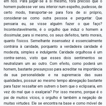
em nós. Para julgar-se a si mesmo, fora preciso que o
Capítulo XXIV — Não ponhais a candeia debaixo do
▸
homem pudesse ver seu interior num espelho, pudesse, de
alqueire
certo modo, transportar-se para fora de si próprio,
considerar-se como outra pessoa e perguntar: Que
Capítulo XXV — Buscai e achareis
▸
pensaria eu, se visse alguém fazer o que faço?
Capítulo XXVI — Dai gratuitamente o que
Incontestavelmente, é o orgulho que induz o homem a
▸
gratuitamente recebestes
dissimular, para si mesmo, os seus defeitos, tanto morais,
quanto físicos. Semelhante insensatez é essencialmente
Capítulo XXVII — Pedi e obtereis
▸
contrária à caridade, porquanto a verdadeira caridade é
modesta, simples e indulgente. Caridade orgulhosa é um
Capítulo XXVIII — Coletânea de preces espíritas
▸
contra-senso, visto que esses dois sentimentos se
neutralizam um ao outro. Com efeito, como poderá um
homem, bastante presunçoso para acreditar na importância
da sua personalidade e na supremacia das suas
qualidades, possuir ao mesmo tempo abnegação bastante
para fazer ressaltar em outrem o bem que o eclipsaria, em
vez do mal que o exalçaria? Por isso mesmo, porque é o
pai de muitos vícios, o orgulho é também a negação de
muitas virtudes. Ele se encontra na base e como móvel de