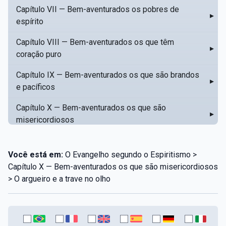
Capítulo VII — Bem-aventurados os pobres de
▸
espírito
Capítulo VIII — Bem-aventurados os que têm
▸
coração puro
Capítulo IX — Bem-aventurados os que são brandos
▸
e pacíficos
Capítulo X — Bem-aventurados os que são
▸
misericordiosos
Capítulo XI — Amar o próximo como a si mesmo
▸
Você está em:
O Evangelho segundo o Espiritismo >
Capítulo XII — Amai os vossos inimigos
▸
Capítulo X — Bem-aventurados os que são misericordiosos
> O argueiro e a trave no olho
Capítulo XIII — Não saiba a vossa mão esquerda o
▸
que dê a vossa mão direita
Capítulo XIV — Honrai a vosso pai e a vossa mãe
▸