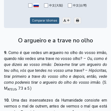
Capítulo XV — Fora da caridade não há salvação
▸
中文(大陆)
中文(台灣)
Capítulo XVI — Não se pode servir a Deus e a
▸
Mamon
Comparar Idiomas
Capítulo XVII — Sede perfeitos
▸
O argueiro e a trave no olho
Capítulo XVIII — Muitos os chamados, poucos os
▸
escolhidos
9.
Como é que vedes um argueiro no olho do vosso irmão,
Capítulo XIX — A fé transporta montanhas
▸
quando não vedes uma trave no vosso olho? –
Ou, como é
que dizeis ao vosso irmão: Deixa-me tirar um argueiro do
Capítulo XX — Os trabalhadores da última hora
▸
teu olho, vós que tendes no vosso uma trave? – Hipócritas,
tirai primeiro a trave do vosso olho e depois, então, vede
Capítulo XXI — Haverá falsos cristos e falsos
▸
como podereis tirar o argueiro do olho do vosso irmão.
(S.
profetas
M
, 7:3 a 5.)
ATEUS
Capítulo XXII — Não separareis o que Deus juntou
▸
10.
Uma das insensatezes da Humanidade consiste em
Capítulo XXIII — Estranha moral
▸
vermos o mal de outrem, antes de vermos o mal que está