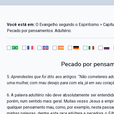
Você está em:
O Evangelho segundo o Espiritismo > Capítu
Pecado por pensamentos. Adultério.
Pecado por pensam
5.
Aprendestes que foi dito aos antigos: “Não cometereis adu
uma mulher, com mau desejo para com ela, já em seu coraçã
6. A palavra
adultério
não deve absolutamente ser entendida 
porém, num sentido mais geral. Muitas vezes Jesus a empre
qualquer pensamento mau, como, por exemplo, nesta passa
minhas palavras, dentre esta
raça adúltera e pecadora,
o Fi