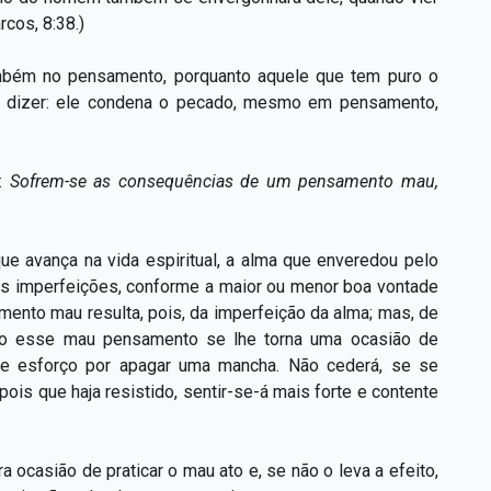
cos, 8:38.)
ambém no pensamento, porquanto aquele que tem puro o
s dizer: ele condena o pecado, mesmo em pensamento,
o:
Sofrem-se as consequências de um pensamento mau,
ue avança na vida espiritual, a alma que enveredou pelo
s imperfeições, conforme a maior ou menor boa vontade
mento mau resulta, pois, da imperfeição da alma; mas, de
mo esse mau pensamento se lhe torna uma ocasião de
o de esforço por apagar uma mancha. Não cederá, se se
is que haja resistido, sentir-se-á mais forte e contente
 ocasião de praticar o mau ato e, se não o leva a efeito,