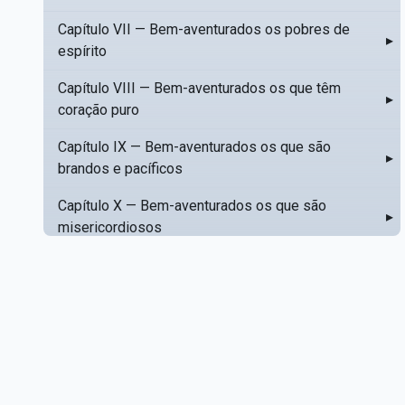
Capítulo VII — Bem-aventurados os pobres de
▸
espírito
Capítulo VIII — Bem-aventurados os que têm
▸
coração puro
Capítulo IX — Bem-aventurados os que são
▸
brandos e pacíficos
Capítulo X — Bem-aventurados os que são
▸
misericordiosos
Capítulo XI — Amar o próximo como a si mesmo
▸
Capítulo XII — Amai os vossos inimigos
▸
Capítulo XIII — Não saiba a vossa mão esquerda
▸
o que dê a vossa mão direita
Capítulo XIV — Honrai a vosso pai e a vossa mãe
▸