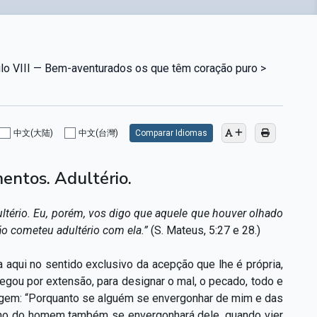
lo VIII — Bem-aventurados os que têm coração puro >
中文(大陆)
中文(台灣)
Comparar Idiomas
entos. Adultério.
ltério. Eu, porém, vos digo que aquele que houver olhado
o cometeu adultério com ela.”
(S. Mateus, 5:27 e 28.)
aqui no sentido exclusivo da acepção que lhe é própria,
gou por extensão, para designar o mal, o pecado, todo e
gem: “Porquanto se alguém se envergonhar de mim e das
lho do homem também se envergonhará dele, quando vier