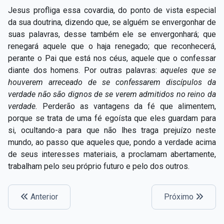
Capítulo XXIV — Não ponhais a candeia debaixo do
Jesus profliga essa covardia, do ponto de vista especial
▸
alqueire
da sua doutrina, dizendo que, se alguém se envergonhar de
suas palavras, desse também ele se envergonhará; que
Capítulo XXV — Buscai e achareis
▸
renegará aquele que o haja renegado; que reconhecerá,
perante o Pai que está nos céus, aquele que o confessar
Capítulo XXVI — Dai gratuitamente o que
▸
diante dos homens. Por outras palavras:
aqueles que se
gratuitamente recebestes
houverem arreceado de se confessarem discípulos da
Capítulo XXVII — Pedi e obtereis
▸
verdade não são dignos de se verem admitidos no reino da
verdade.
Perderão as vantagens da fé que alimentem,
Capítulo XXVIII — Coletânea de preces espíritas
▸
porque se trata de uma fé egoísta que eles guardam para
si, ocultando-a para que não lhes traga prejuízo neste
mundo, ao passo que aqueles que, pondo a verdade acima
de seus interesses materiais, a proclamam abertamente,
trabalham pelo seu próprio futuro e pelo dos outros.
Anterior
Próximo