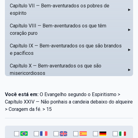
Capítulo VII — Bem-aventurados os pobres de
▸
espírito
Capítulo VIII — Bem-aventurados os que têm
▸
coração puro
Capítulo IX — Bem-aventurados os que são brandos
▸
e pacíficos
Capítulo X — Bem-aventurados os que são
▸
misericordiosos
Capítulo XI — Amar o próximo como a si mesmo
▸
Você está em:
O Evangelho segundo o Espiritismo >
Capítulo XII — Amai os vossos inimigos
▸
Capítulo XXIV — Não ponhais a candeia debaixo do alqueire
> Coragem da fé. > 15
Capítulo XIII — Não saiba a vossa mão esquerda o
▸
que dê a vossa mão direita
Capítulo XIV — Honrai a vosso pai e a vossa mãe
▸