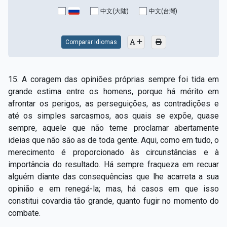
Capítulo XV — Fora da caridade não há salvação
▸
中文(大陆)
中文(台灣)
Capítulo XVI — Não se pode servir a Deus e a
▸
Mamon
Comparar Idiomas
Capítulo XVII — Sede perfeitos
▸
15. A coragem das opiniões próprias sempre foi tida em
Capítulo XVIII — Muitos os chamados, poucos os
▸
grande estima entre os homens, porque há mérito em
escolhidos
afrontar os perigos, as perseguições, as contradições e
até os simples sarcasmos, aos quais se expõe, quase
Capítulo XIX — A fé transporta montanhas
▸
sempre, aquele que não teme proclamar abertamente
Capítulo XX — Os trabalhadores da última hora
▸
ideias que não são as de toda gente. Aqui, como em tudo, o
merecimento é proporcionado às circunstâncias e à
Capítulo XXI — Haverá falsos cristos e falsos
importância do resultado. Há sempre fraqueza em recuar
▸
profetas
alguém diante das consequências que lhe acarreta a sua
opinião e em renegá-la; mas, há casos em que isso
Capítulo XXII — Não separareis o que Deus juntou
▸
constitui covardia tão grande, quanto fugir no momento do
Capítulo XXIII — Estranha moral
▸
combate.