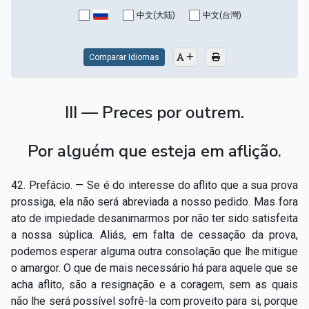
Capítulo XV — Fora da caridade não há salvação
▸
中文(大陆)
中文(台灣)
Capítulo XVI — Não se pode servir a Deus e a
▸
Mamon
Comparar Idiomas
Capítulo XVII — Sede perfeitos
▸
III — Preces por outrem.
Capítulo XVIII — Muitos os chamados, poucos os
▸
escolhidos
Por alguém que esteja em aflição.
Capítulo XIX — A fé transporta montanhas
▸
42. Prefácio. — Se é do interesse do aflito que a sua prova
Capítulo XX — Os trabalhadores da última hora
▸
prossiga, ela não será abreviada a nosso pedido. Mas fora
Capítulo XXI — Haverá falsos cristos e falsos
ato de impiedade desanimarmos por não ter sido satisfeita
▸
profetas
a nossa súplica. Aliás, em falta de cessação da prova,
podemos esperar alguma outra consolação que lhe mitigue
Capítulo XXII — Não separareis o que Deus juntou
▸
o amargor. O que de mais necessário há para aquele que se
acha aflito, são a resignação e a coragem, sem as quais
Capítulo XXIII — Estranha moral
▸
não lhe será possível sofrê-la com proveito para si, porque