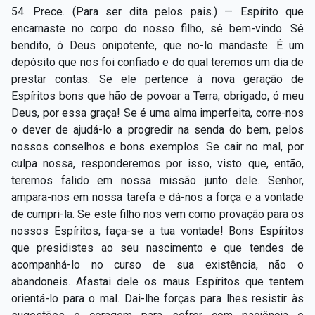
54. Prece. (Para ser dita pelos pais.) — Espírito que
encarnaste no corpo do nosso filho, sê bem-vindo. Sê
bendito, ó Deus onipotente, que no-lo mandaste. É um
depósito que nos foi confiado e do qual teremos um dia de
prestar contas. Se ele pertence à nova geração de
Espíritos bons que hão de povoar a Terra, obrigado, ó meu
Deus, por essa graça! Se é uma alma imperfeita, corre-nos
o dever de ajudá-lo a progredir na senda do bem, pelos
nossos conselhos e bons exemplos. Se cair no mal, por
culpa nossa, responderemos por isso, visto que, então,
teremos falido em nossa missão junto dele. Senhor,
ampara-nos em nossa tarefa e dá-nos a força e a vontade
de cumpri-la. Se este filho nos vem como provação para os
nossos Espíritos, faça-se a tua vontade! Bons Espíritos
que presidistes ao seu nascimento e que tendes de
acompanhá-lo no curso de sua existência, não o
abandoneis. Afastai dele os maus Espíritos que tentem
orientá-lo para o mal. Dai-lhe forças para lhes resistir às