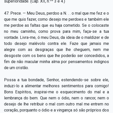
superioridade. (Cap. XII, n.
3 e 4.)
47. Prece. — Meu Deus, perdoo a N. . . o mal que me fez e o
que me quis fazer, como desejo me perdoes e também ele
me perdoe as faltas que eu haja cometido. Se o colocaste
no meu caminho, como prova para mim, faça-se a tua
vontade. Livra-me, ó meu Deus, da ideia de o maldizer e de
todo desejo malévolo contra ele. Faze que jamais me
alegre com as desgraças que lhe cheguem, nem me
desgoste com os bens que lhe poderão ser concedidos, a
fim de não macular minha alma por pensamentos indignos
de um cristão.
Possa a tua bondade, Senhor, estendendo-se sobre ele,
induzi-lo a alimentar melhores sentimentos para comigo!
Bons Espíritos, inspirai-me o esquecimento do mal e a
lembrança do bem. Que nem o ódio, nem o rancor, nem o
desejo de lhe retribuir o mal com outro mal me entrem no
coração, porquanto o ódio e a vingança só são próprios dos