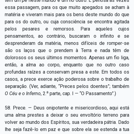
tem um pé neste mundo e um no outro. É penosa às vezes
essa passagem, para os que muito apegados se acham à
matéria e viveram mais para os bens deste mundo do que
para os do outro, ou cuja consciência se encontra agitada
pelos pesares e remorsos. Para aqueles cujos
pensamentos, ao contrário, buscaram o infinito e se
desprenderam da matéria, menos difíceis de romper-se
são os laços que o prendem à Terra e nada têm de
dolorosos os seus últimos momentos. Apenas um fio liga,
então, a alma ao corpo, enquanto que no outro caso
profundas raízes a conservam presa a este. Em todos os
casos, a prece exerce ação poderosa sobre o trabalho de
separação. (Ver, adiante, “Preces pelos doentes”; também
a
O Céu e o Inferno
, 2.
parte, cap. I — “O Passamento”.)
58. Prece. — Deus onipotente e misericordioso, aqui está
uma alma prestes a deixar o seu envoltório terreno para
volver ao mundo dos Espíritos, sua verdadeira pátria. Dado
lhe seja fazê-lo em paz e que sobre ela se estenda a tua