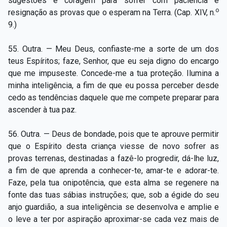
sugestões e coragem para sofrer com paciência e
o
resignação as provas que o esperam na Terra. (Cap. XIV, n.
9.)
55. Outra. — Meu Deus, confiaste-me a sorte de um dos
teus Espíritos; faze, Senhor, que eu seja digno do encargo
que me impuseste. Concede-me a tua proteção. Ilumina a
minha inteligência, a fim de que eu possa perceber desde
cedo as tendências daquele que me compete preparar para
ascender à tua paz.
56. Outra. — Deus de bondade, pois que te aprouve permitir
que o Espírito desta criança viesse de novo sofrer as
provas terrenas, destinadas a fazê-lo progredir, dá-lhe luz,
a fim de que aprenda a conhecer-te, amar-te e adorar-te.
Faze, pela tua onipotência, que esta alma se regenere na
fonte das tuas sábias instruções; que, sob a égide do seu
anjo guardião, a sua inteligência se desenvolva e amplie e
o leve a ter por aspiração aproximar-se cada vez mais de