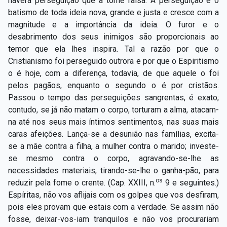
haverá perseguição que a torne falsa. A perseguição é o
batismo de toda ideia nova, grande e justa e cresce com a
magnitude e a importância da ideia. O furor e o
desabrimento dos seus inimigos são proporcionais ao
temor que ela lhes inspira. Tal a razão por que o
Cristianismo foi perseguido outrora e por que o Espiritismo
o é hoje, com a diferença, todavia, de que aquele o foi
pelos pagãos, enquanto o segundo o é por cristãos.
Passou o tempo das perseguições sangrentas, é exato;
contudo, se já não matam o corpo, torturam a alma, atacam-
na até nos seus mais íntimos sentimentos, nas suas mais
caras afeições. Lança-se a desunião nas famílias, excita-
se a mãe contra a filha, a mulher contra o marido; investe-
se mesmo contra o corpo, agravando-se-lhe as
necessidades materiais, tirando-se-lhe o ganha-pão, para
os
reduzir pela fome o crente. (Cap. XXIII, n.
9 e seguintes.)
Espíritas, não vos aflijais com os golpes que vos desfiram,
pois eles provam que estais com a verdade. Se assim não
fosse, deixar-vos-iam tranquilos e não vos procurariam