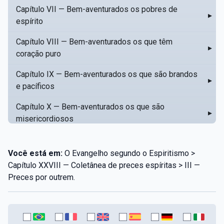
Capítulo VII — Bem-aventurados os pobres de
▸
espírito
Capítulo VIII — Bem-aventurados os que têm
▸
coração puro
Capítulo IX — Bem-aventurados os que são brandos
▸
e pacíficos
Capítulo X — Bem-aventurados os que são
▸
misericordiosos
Capítulo XI — Amar o próximo como a si mesmo
▸
Você está em:
O Evangelho segundo o Espiritismo >
Capítulo XII — Amai os vossos inimigos
▸
Capítulo XXVIII — Coletânea de preces espíritas > III —
Preces por outrem.
Capítulo XIII — Não saiba a vossa mão esquerda o
▸
que dê a vossa mão direita
Capítulo XIV — Honrai a vosso pai e a vossa mãe
▸