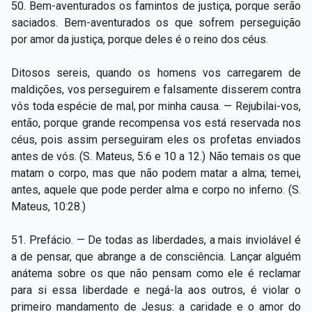
50. Bem-aventurados os famintos de justiça, porque serão
saciados. Bem-aventurados os que sofrem perseguição
por amor da justiça, porque deles é o reino dos céus.
Ditosos sereis, quando os homens vos carregarem de
maldições, vos perseguirem e falsamente disserem contra
vós toda espécie de mal, por minha causa. — Rejubilai-vos,
então, porque grande recompensa vos está reservada nos
céus, pois assim perseguiram eles os profetas enviados
antes de vós. (S. Mateus, 5:6 e 10 a 12.) Não temais os que
matam o corpo, mas que não podem matar a alma; temei,
antes, aquele que pode perder alma e corpo no inferno. (S.
Mateus, 10:28.)
51. Prefácio. — De todas as liberdades, a mais inviolável é
a de pensar, que abrange a de consciência. Lançar alguém
anátema sobre os que não pensam como ele é reclamar
para si essa liberdade e negá-la aos outros, é violar o
primeiro mandamento de Jesus: a caridade e o amor do