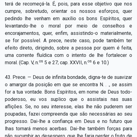
Capítulo XXIV — Não ponhais a candeia debaixo do
terá de recomeçá-la. É, pois, para esse objetivo que nos
▸
alqueire
cumpre, sobretudo, orientar os nossos esforços, quer
pedindo lhe venham em auxílio os bons Espíritos, quer
Capítulo XXV — Buscai e achareis
▸
levantando-lhe o moral por meio de conselhos e
encorajamentos, quer, enfim, assistindo-o materialmente,
Capítulo XXVI — Dai gratuitamente o que
▸
se for possível. A prece, neste caso, pode também ter
gratuitamente recebestes
efeito direto, dirigindo, sobre a pessoa por quem é feita,
uma corrente fluídica com o intento de lhe fortalecer o
Capítulo XXVII — Pedi e obtereis
▸
os
os
moral. (Cap. V, n.
5 e 27; cap. XXVII, n.
6 e 10.)
Capítulo XXVIII — Coletânea de preces espíritas
▸
43. Prece. — Deus de infinita bondade, digna-te de suavizar
o amargor da posição em que se encontra N. . ., se assim
for a tua vontade. Bons Espíritos, em nome de Deus todo-
poderoso, eu vos suplico que o assistais nas suas
aflições. Se, no seu interesse, elas lhe não puderem ser
poupadas, fazei compreenda que são necessárias ao seu
progresso. Dai-lhe a confiança em Deus e no futuro que
lhas tornará menos acerbas. Dai-lhe também forças para
não sucumbir ao desespero, que lhe faria perder o fruto de