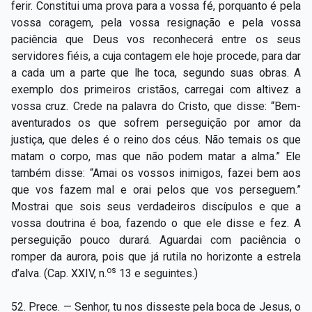
ferir. Constitui uma prova para a vossa fé, porquanto é pela
vossa coragem, pela vossa resignação e pela vossa
paciência que Deus vos reconhecerá entre os seus
servidores fiéis, a cuja contagem ele hoje procede, para dar
a cada um a parte que lhe toca, segundo suas obras. A
exemplo dos primeiros cristãos, carregai com altivez a
vossa cruz. Crede na palavra do Cristo, que disse: “Bem-
aventurados os que sofrem perseguição por amor da
justiça, que deles é o reino dos céus. Não temais os que
matam o corpo, mas que não podem matar a alma.” Ele
também disse: “Amai os vossos inimigos, fazei bem aos
que vos fazem mal e orai pelos que vos perseguem.”
Mostrai que sois seus verdadeiros discípulos e que a
vossa doutrina é boa, fazendo o que ele disse e fez. A
perseguição pouco durará. Aguardai com paciência o
romper da aurora, pois que já rutila no horizonte a estrela
os
d’alva. (Cap. XXIV, n.
13 e seguintes.)
52. Prece. — Senhor, tu nos disseste pela boca de Jesus, o