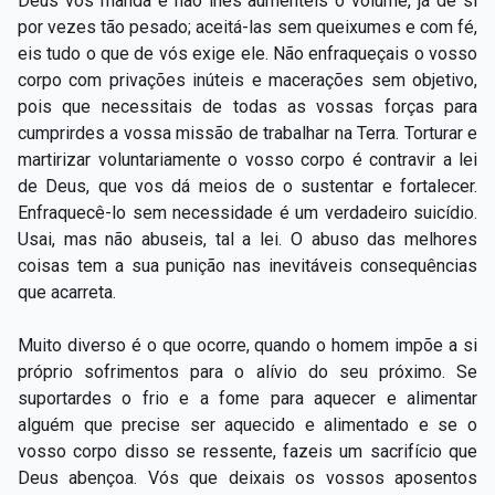
Deus vos manda e não lhes aumenteis o volume, já de si
por vezes tão pesado; aceitá-las sem queixumes e com fé,
eis tudo o que de vós exige ele. Não enfraqueçais o vosso
corpo com privações inúteis e macerações sem objetivo,
pois que necessitais de todas as vossas forças para
cumprirdes a vossa missão de trabalhar na Terra. Torturar e
martirizar voluntariamente o vosso corpo é contravir a lei
de Deus, que vos dá meios de o sustentar e fortalecer.
Enfraquecê-lo sem necessidade é um verdadeiro suicídio.
Usai, mas não abuseis, tal a lei. O abuso das melhores
coisas tem a sua punição nas inevitáveis consequências
que acarreta.
Muito diverso é o que ocorre, quando o homem impõe a si
próprio sofrimentos para o alívio do seu próximo. Se
suportardes o frio e a fome para aquecer e alimentar
alguém que precise ser aquecido e alimentado e se o
vosso corpo disso se ressente, fazeis um sacrifício que
Deus abençoa. Vós que deixais os vossos aposentos