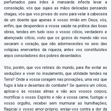
perfumados para irdes à mansarda infecta levar a
consolação; vós que sujais as mãos delicadas pensando
chagas; vós que vos privais do sono para velar à cabeceira
de um doente que apenas é vosso irmão em Deus; vós,
enfim, que despendeis a vossa saúde na prática das boas
obras, tendes em tudo isso o vosso cilício, verdadeiro e
abençoado cilício, visto que os gozos do mundo não vos
secaram o coração, que não adormecestes no seio das
volúpias enervantes da riqueza, antes vos constituístes
anjos consoladores dos pobres deserdados.
Vós, porém, que vos retirais do mundo, para lhe evitar as
seduções e viver no insulamento, que utilidade tendes na
Terra? Onde a vossa coragem nas provações, uma vez que
fugis à luta e desertais do combate? Se quereis um cilício,
aplicai-o às vossas almas e não aos vossos corpos;
mortificai o vosso Espírito e não a vossa carne; fustigai o
vosso orgulho, recebei sem murmurar as humilhações;
flagiciai o vosso amor-próprio; enrijai-vos contra a dor da