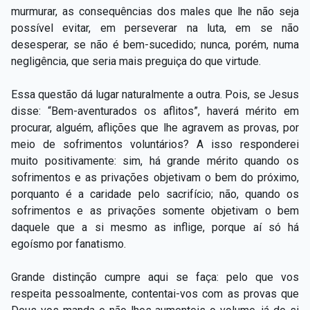
Capítulo XXIV — Não ponhais a candeia debaixo do
murmurar, as consequências dos males que lhe não seja
▸
alqueire
possível evitar, em perseverar na luta, em se não
desesperar, se não é bem-sucedido; nunca, porém, numa
Capítulo XXV — Buscai e achareis
▸
negligência, que seria mais preguiça do que virtude.
Capítulo XXVI — Dai gratuitamente o que
▸
Essa questão dá lugar naturalmente a outra. Pois, se Jesus
gratuitamente recebestes
disse: “Bem-aventurados os aflitos”, haverá mérito em
Capítulo XXVII — Pedi e obtereis
▸
procurar, alguém, aflições que lhe agravem as provas, por
meio de sofrimentos voluntários? A isso responderei
Capítulo XXVIII — Coletânea de preces espíritas
▸
muito positivamente: sim, há grande mérito quando os
sofrimentos e as privações objetivam o bem do próximo,
porquanto é a caridade pelo sacrifício; não, quando os
sofrimentos e as privações somente objetivam o bem
daquele que a si mesmo as inflige, porque aí só há
egoísmo por fanatismo.
Grande distinção cumpre aqui se faça: pelo que vos
respeita pessoalmente, contentai-vos com as provas que