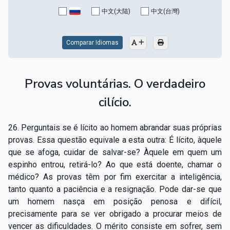
Capítulo XV — Fora da caridade não há salvação
▸
中文(大陆)
中文(台灣)
Capítulo XVI — Não se pode servir a Deus e a
▸
Mamon
Comparar Idiomas
Capítulo XVII — Sede perfeitos
▸
Provas voluntárias. O verdadeiro
Capítulo XVIII — Muitos os chamados, poucos os
▸
escolhidos
cilício.
Capítulo XIX — A fé transporta montanhas
▸
26. Perguntais se é lícito ao homem abrandar suas próprias
Capítulo XX — Os trabalhadores da última hora
▸
provas. Essa questão equivale a esta outra: É lícito, àquele
que se afoga, cuidar de salvar-se? Àquele em quem um
Capítulo XXI — Haverá falsos cristos e falsos
espinho entrou, retirá-lo? Ao que está doente, chamar o
▸
profetas
médico? As provas têm por fim exercitar a inteligência,
tanto quanto a paciência e a resignação. Pode dar-se que
Capítulo XXII — Não separareis o que Deus juntou
▸
um homem nasça em posição penosa e difícil,
precisamente para se ver obrigado a procurar meios de
Capítulo XXIII — Estranha moral
▸
vencer as dificuldades. O mérito consiste em sofrer, sem