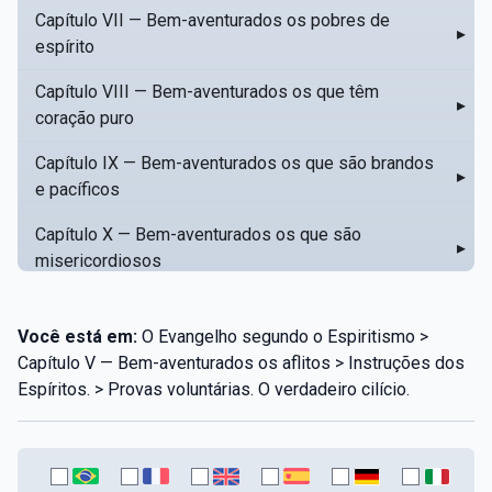
Capítulo VII — Bem-aventurados os pobres de
▸
espírito
Capítulo VIII — Bem-aventurados os que têm
▸
coração puro
Capítulo IX — Bem-aventurados os que são brandos
▸
e pacíficos
Capítulo X — Bem-aventurados os que são
▸
misericordiosos
Capítulo XI — Amar o próximo como a si mesmo
▸
Você está em:
O Evangelho segundo o Espiritismo >
Capítulo XII — Amai os vossos inimigos
▸
Capítulo V — Bem-aventurados os aflitos > Instruções dos
Espíritos. > Provas voluntárias. O verdadeiro cilício.
Capítulo XIII — Não saiba a vossa mão esquerda o
▸
que dê a vossa mão direita
Capítulo XIV — Honrai a vosso pai e a vossa mãe
▸