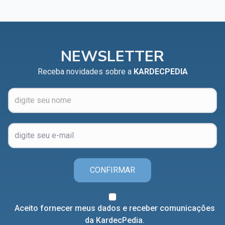
Capítulo XXIV — Não ponhais a candeia debaixo do
▸
alqueire
Capítulo XXV — Buscai e achareis
▸
NEWSLETTER
Capítulo XXVI — Dai gratuitamente o que
▸
gratuitamente recebestes
Receba novidades sobre a
KARDECPEDIA
Capítulo XXVII — Pedi e obtereis
▸
Capítulo XXVIII — Coletânea de preces espíritas
▸
CONFIRMAR
Aceito fornecer meus dados e receber comunicações
da KardecPedia.