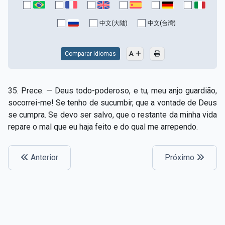
Capítulo XV — Fora da caridade não há salvação
▸
中文(大陆)
中文(台灣)
Capítulo XVI — Não se pode servir a Deus e a
▸
Mamon
Comparar Idiomas
Capítulo XVII — Sede perfeitos
▸
Capítulo XVIII — Muitos os chamados, poucos os
▸
35. Prece. — Deus todo-poderoso, e tu, meu anjo guardião,
escolhidos
socorrei-me! Se tenho de sucumbir, que a vontade de Deus
se cumpra. Se devo ser salvo, que o restante da minha vida
Capítulo XIX — A fé transporta montanhas
▸
repare o mal que eu haja feito e do qual me arrependo.
Capítulo XX — Os trabalhadores da última hora
▸
Capítulo XXI — Haverá falsos cristos e falsos
Anterior
Próximo
▸
profetas
Capítulo XXII — Não separareis o que Deus juntou
▸
Capítulo XXIII — Estranha moral
▸