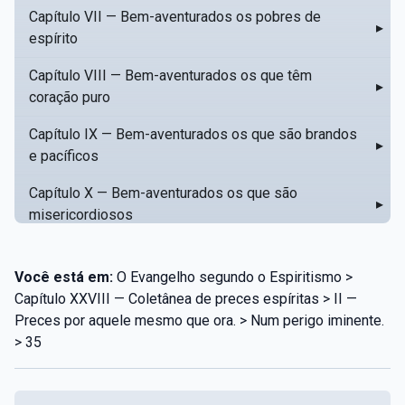
Capítulo VII — Bem-aventurados os pobres de
▸
espírito
Capítulo VIII — Bem-aventurados os que têm
▸
coração puro
Capítulo IX — Bem-aventurados os que são brandos
▸
e pacíficos
Capítulo X — Bem-aventurados os que são
▸
misericordiosos
Capítulo XI — Amar o próximo como a si mesmo
▸
Você está em:
O Evangelho segundo o Espiritismo >
Capítulo XII — Amai os vossos inimigos
▸
Capítulo XXVIII — Coletânea de preces espíritas > II —
Preces por aquele mesmo que ora. > Num perigo iminente.
Capítulo XIII — Não saiba a vossa mão esquerda o
▸
> 35
que dê a vossa mão direita
Capítulo XIV — Honrai a vosso pai e a vossa mãe
▸