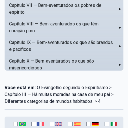
Capítulo VII — Bem-aventurados os pobres de
▸
espírito
Capítulo VIII — Bem-aventurados os que têm
▸
coração puro
Capítulo IX — Bem-aventurados os que são brandos
▸
e pacíficos
Capítulo X — Bem-aventurados os que são
▸
misericordiosos
Capítulo XI — Amar o próximo como a si mesmo
▸
Você está em:
O Evangelho segundo o Espiritismo >
Capítulo XII — Amai os vossos inimigos
▸
Capítulo III — Há muitas moradas na casa de meu pai >
Diferentes categorias de mundos habitados. > 4
Capítulo XIII — Não saiba a vossa mão esquerda o
▸
que dê a vossa mão direita
Capítulo XIV — Honrai a vosso pai e a vossa mãe
▸