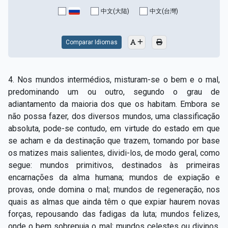
Capítulo XV — Fora da caridade não há salvação
▸
中文(大陆)
中文(台灣)
Capítulo XVI — Não se pode servir a Deus e a
▸
Mamon
Comparar Idiomas
Capítulo XVII — Sede perfeitos
▸
4. Nos mundos intermédios, misturam-se o bem e o mal,
Capítulo XVIII — Muitos os chamados, poucos os
▸
predominando um ou outro, segundo o grau de
escolhidos
adiantamento da maioria dos que os habitam. Embora se
não possa fazer, dos diversos mundos, uma classificação
Capítulo XIX — A fé transporta montanhas
▸
absoluta, pode-se contudo, em virtude do estado em que
Capítulo XX — Os trabalhadores da última hora
▸
se acham e da destinação que trazem, tomando por base
os matizes mais salientes, dividi-los, de modo geral, como
Capítulo XXI — Haverá falsos cristos e falsos
segue: mundos primitivos, destinados às primeiras
▸
profetas
encarnações da alma humana; mundos de expiação e
provas, onde domina o mal; mundos de regeneração, nos
Capítulo XXII — Não separareis o que Deus juntou
▸
quais as almas que ainda têm o que expiar haurem novas
Capítulo XXIII — Estranha moral
▸
forças, repousando das fadigas da luta; mundos felizes,
onde o bem sobrepuja o mal; mundos celestes ou divinos,