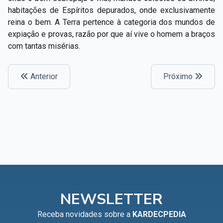
Capítulo XXIV — Não ponhais a candeia debaixo do
habitações de Espíritos depurados, onde exclusivamente
▸
alqueire
reina o bem. A Terra pertence à categoria dos mundos de
expiação e provas, razão por que aí vive o homem a braços
Capítulo XXV — Buscai e achareis
▸
com tantas misérias.
Capítulo XXVI — Dai gratuitamente o que
▸
gratuitamente recebestes
Anterior
Próximo
Capítulo XXVII — Pedi e obtereis
▸
Capítulo XXVIII — Coletânea de preces espíritas
▸
NEWSLETTER
Receba novidades sobre a
KARDECPEDIA