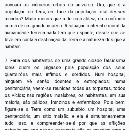
Capítulo XXIV — Não ponhais a candeia debaixo do
povoam os inúmeros orbes do universo. Ora, que é a
▸
alqueire
população da Terra, em face da população total desses
mundos? Muito menos que a de uma aldeia, em confronto
Capítulo XXV — Buscai e achareis
▸
com a de um grande império. A situação material e moral da
humanidade terrena nada tem que espante, desde que se
Capítulo XXVI — Dai gratuitamente o que
▸
leve em conta a destinação da Terra e a natureza dos que a
gratuitamente recebestes
habitam.
Capítulo XXVII — Pedi e obtereis
▸
7. Faria dos habitantes de uma grande cidade falsíssima
Capítulo XXVIII — Coletânea de preces espíritas
▸
ideia quem os julgasse pela população dos seus
quarteirões mais ínfimos e sórdidos. Num hospital,
ninguém vê senão doentes e estropiados; numa
penitenciária, veem-se reunidas todas as torpezas, todos
os vícios; nas regiões insalubres, os habitantes, em sua
maioria, são pálidos, franzinos e enfermiços. Pois bem:
figure-se a Terra como um subúrbio, um hospital, uma
penitenciária, um sítio malsão, e ela é simultaneamente
tudo isso, e compreender-se-á por que as aflições