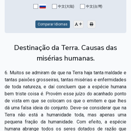
Capítulo XV — Fora da caridade não há salvação
▸
中文(大陆)
中文(台灣)
Capítulo XVI — Não se pode servir a Deus e a
▸
Mamon
Comparar Idiomas
Capítulo XVII — Sede perfeitos
▸
Destinação da Terra. Causas das
Capítulo XVIII — Muitos os chamados, poucos os
▸
escolhidos
misérias humanas.
Capítulo XIX — A fé transporta montanhas
▸
6. Muitos se admiram de que na Terra haja tanta maldade e
Capítulo XX — Os trabalhadores da última hora
▸
tantas paixões grosseiras, tantas misérias e enfermidades
de toda natureza, e daí concluem que a espécie humana
Capítulo XXI — Haverá falsos cristos e falsos
bem triste coisa é. Provém esse juízo do acanhado ponto
▸
profetas
de vista em que se colocam os que o emitem e que lhes
dá uma falsa ideia do conjunto. Deve-se considerar que na
Capítulo XXII — Não separareis o que Deus juntou
▸
Terra não está a humanidade toda, mas apenas uma
pequena fração da humanidade. Com efeito, a espécie
Capítulo XXIII — Estranha moral
▸
humana abrange todos os seres dotados de razão que