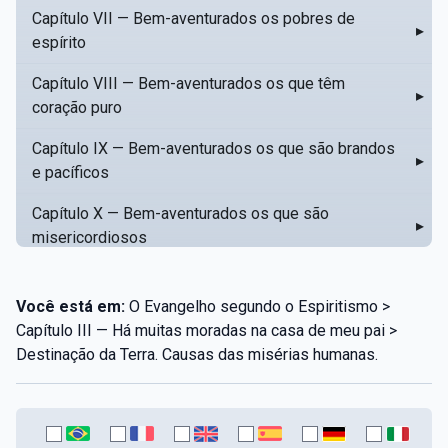
Capítulo VII — Bem-aventurados os pobres de
▸
espírito
Capítulo VIII — Bem-aventurados os que têm
▸
coração puro
Capítulo IX — Bem-aventurados os que são brandos
▸
e pacíficos
Capítulo X — Bem-aventurados os que são
▸
misericordiosos
Capítulo XI — Amar o próximo como a si mesmo
▸
Você está em:
O Evangelho segundo o Espiritismo >
Capítulo XII — Amai os vossos inimigos
▸
Capítulo III — Há muitas moradas na casa de meu pai >
Destinação da Terra. Causas das misérias humanas.
Capítulo XIII — Não saiba a vossa mão esquerda o
▸
que dê a vossa mão direita
Capítulo XIV — Honrai a vosso pai e a vossa mãe
▸