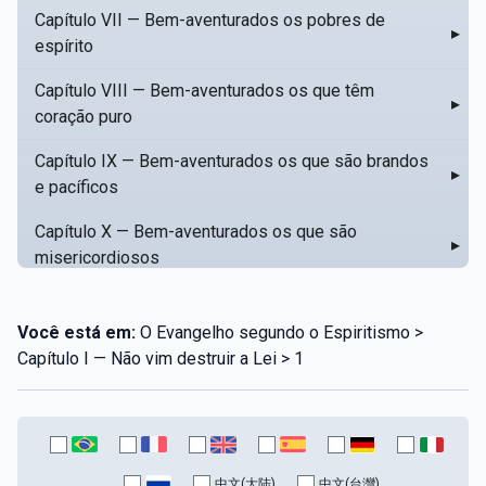
Capítulo VII — Bem-aventurados os pobres de
▸
espírito
Capítulo VIII — Bem-aventurados os que têm
▸
coração puro
Capítulo IX — Bem-aventurados os que são brandos
▸
e pacíficos
Capítulo X — Bem-aventurados os que são
▸
misericordiosos
Capítulo XI — Amar o próximo como a si mesmo
▸
Você está em:
O Evangelho segundo o Espiritismo >
Capítulo XII — Amai os vossos inimigos
▸
Capítulo I — Não vim destruir a Lei > 1
Capítulo XIII — Não saiba a vossa mão esquerda o
▸
que dê a vossa mão direita
Capítulo XIV — Honrai a vosso pai e a vossa mãe
▸
中文(大陆)
中文(台灣)