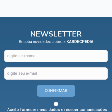
Capítulo XXIV — Não ponhais a candeia debaixo do
▸
alqueire
Capítulo XXV — Buscai e achareis
▸
Capítulo XXVI — Dai gratuitamente o que
NEWSLETTER
▸
gratuitamente recebestes
Receba novidades sobre a
KARDECPEDIA
Capítulo XXVII — Pedi e obtereis
▸
Capítulo XXVIII — Coletânea de preces espíritas
▸
CONFIRMAR
Aceito fornecer meus dados e receber comunicações