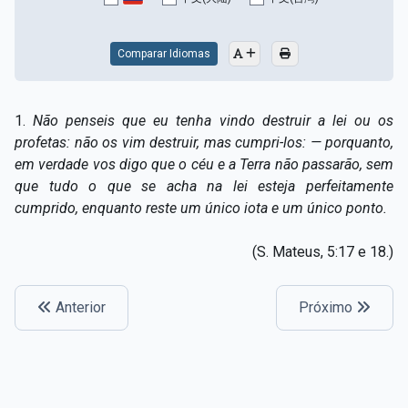
Capítulo XV — Fora da caridade não há salvação
▸
Capítulo XVI — Não se pode servir a Deus e a
Comparar Idiomas
▸
Mamon
Capítulo XVII — Sede perfeitos
▸
1.
Não penseis que eu tenha vindo destruir a lei ou os
profetas: não os vim destruir, mas cumpri-los: — porquanto,
Capítulo XVIII — Muitos os chamados, poucos os
▸
em verdade vos digo que o céu e a Terra não passarão, sem
escolhidos
que tudo o que se acha na lei esteja perfeitamente
cumprido, enquanto reste um único iota e um único ponto.
Capítulo XIX — A fé transporta montanhas
▸
Capítulo XX — Os trabalhadores da última hora
▸
(S. Mateus, 5:17 e 18.)
Capítulo XXI — Haverá falsos cristos e falsos
▸
profetas
Anterior
Próximo
Capítulo XXII — Não separareis o que Deus juntou
▸
Capítulo XXIII — Estranha moral
▸