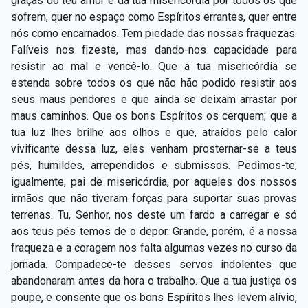
graças do teu amor e da tua misericórdia por todos os que
sofrem, quer no espaço como Espíritos errantes, quer entre
nós como encarnados. Tem piedade das nossas fraquezas.
Falíveis nos fizeste, mas dando-nos capacidade para
resistir ao mal e vencê-lo. Que a tua misericórdia se
estenda sobre todos os que não hão podido resistir aos
seus maus pendores e que ainda se deixam arrastar por
maus caminhos. Que os bons Espíritos os cerquem; que a
tua luz lhes brilhe aos olhos e que, atraídos pelo calor
vivificante dessa luz, eles venham prosternar-se a teus
pés, humildes, arrependidos e submissos. Pedimos-te,
igualmente, pai de misericórdia, por aqueles dos nossos
irmãos que não tiveram forças para suportar suas provas
terrenas. Tu, Senhor, nos deste um fardo a carregar e só
aos teus pés temos de o depor. Grande, porém, é a nossa
fraqueza e a coragem nos falta algumas vezes no curso da
jornada. Compadece-te desses servos indolentes que
abandonaram antes da hora o trabalho. Que a tua justiça os
poupe, e consente que os bons Espíritos lhes levem alívio,