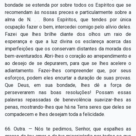
Capítulo XXIV — Não ponhais a candeia debaixo do
bondade se estenda por sobre todos os Espíritos que se
▸
alqueire
recomendam às nossas preces e particularmente sobre a
alma de N. . . Bons Espíritos, que tendes por única
Capítulo XXV — Buscai e achareis
▸
ocupação fazer o bem, intercedei comigo pelo alívio deles.
Fazei que lhes brilhe diante dos olhos um raio de
Capítulo XXVI — Dai gratuitamente o que
▸
esperança e que a luz divina os esclareça acerca das
gratuitamente recebestes
imperfeições que os conservam distantes da morada dos
Capítulo XXVII — Pedi e obtereis
▸
bem-aventurados. Abri-lhes o coração ao arrependimento e
ao desejo de se depurarem, para que se lhes acelere o
Capítulo XXVIII — Coletânea de preces espíritas
▸
adiantamento. Fazei-lhes compreender que, por seus
esforços, podem eles encurtar a duração de suas provas.
Que Deus, em sua bondade, lhes dê a força de
perseverarem nas boas resoluções! Possam essas
palavras repassadas de benevolência suavizar-lhes as
penas, mostrando-lhes que há na Terra seres que deles se
compadecem e lhes desejam toda a felicidade.
66. Outra. — Nós te pedimos, Senhor, que espalhes as