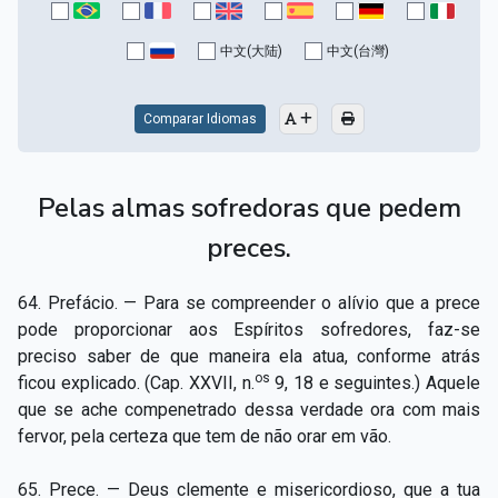
Capítulo XV — Fora da caridade não há salvação
▸
中文(大陆)
中文(台灣)
Capítulo XVI — Não se pode servir a Deus e a
▸
Mamon
Comparar Idiomas
Capítulo XVII — Sede perfeitos
▸
Capítulo XVIII — Muitos os chamados, poucos os
▸
Pelas almas sofredoras que pedem
escolhidos
preces.
Capítulo XIX — A fé transporta montanhas
▸
Capítulo XX — Os trabalhadores da última hora
▸
64. Prefácio. — Para se compreender o alívio que a prece
pode proporcionar aos Espíritos sofredores, faz-se
Capítulo XXI — Haverá falsos cristos e falsos
preciso saber de que maneira ela atua, conforme atrás
▸
profetas
os
ficou explicado. (Cap. XXVII, n.
9, 18 e seguintes.) Aquele
que se ache compenetrado dessa verdade ora com mais
Capítulo XXII — Não separareis o que Deus juntou
▸
fervor, pela certeza que tem de não orar em vão.
Capítulo XXIII — Estranha moral
▸
65. Prece. — Deus clemente e misericordioso, que a tua