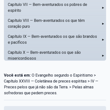
Capítulo VII — Bem-aventurados os pobres de
▸
espírito
Capítulo VIII — Bem-aventurados os que têm
▸
coração puro
Capítulo IX — Bem-aventurados os que são brandos
▸
e pacíficos
Capítulo X — Bem-aventurados os que são
▸
misericordiosos
Capítulo XI — Amar o próximo como a si mesmo
▸
Você está em:
O Evangelho segundo o Espiritismo >
Capítulo XII — Amai os vossos inimigos
▸
Capítulo XXVIII — Coletânea de preces espíritas > IV —
Preces pelos que já não são da Terra. > Pelas almas
Capítulo XIII — Não saiba a vossa mão esquerda o
▸
sofredoras que pedem preces.
que dê a vossa mão direita
Capítulo XIV — Honrai a vosso pai e a vossa mãe
▸