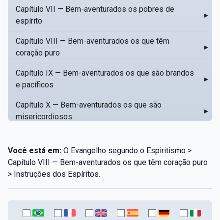
Capítulo VII — Bem-aventurados os pobres de
▸
espírito
Capítulo VIII — Bem-aventurados os que têm
▸
coração puro
Capítulo IX — Bem-aventurados os que são brandos
▸
e pacíficos
Capítulo X — Bem-aventurados os que são
▸
misericordiosos
Capítulo XI — Amar o próximo como a si mesmo
▸
Você está em:
O Evangelho segundo o Espiritismo >
Capítulo XII — Amai os vossos inimigos
▸
Capítulo VIII — Bem-aventurados os que têm coração puro
> Instruções dos Espíritos.
Capítulo XIII — Não saiba a vossa mão esquerda o
▸
que dê a vossa mão direita
Capítulo XIV — Honrai a vosso pai e a vossa mãe
▸