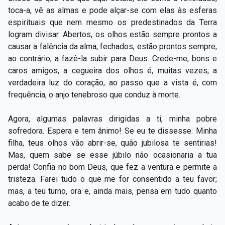
toca-a, vê as almas e pode alçar-se com elas às esferas
espirituais que nem mesmo os predestinados da Terra
logram divisar. Abertos, os olhos estão sempre prontos a
causar a falência da alma; fechados, estão prontos sempre,
ao contrário, a fazê-la subir para Deus. Crede-me, bons e
caros amigos, a cegueira dos olhos é, muitas vezes, a
verdadeira luz do coração, ao passo que a vista é, com
frequência, o anjo tenebroso que conduz à morte.
Agora, algumas palavras dirigidas a ti, minha pobre
sofredora. Espera e tem ânimo! Se eu te dissesse: Minha
filha, teus olhos vão abrir-se, quão jubilosa te sentirias!
Mas, quem sabe se esse júbilo não ocasionaria a tua
perda! Confia no bom Deus, que fez a ventura e permite a
tristeza. Farei tudo o que me for consentido a teu favor;
mas, a teu turno, ora e, ainda mais, pensa em tudo quanto
acabo de te dizer.