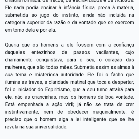
criatura formada: os fracos, os escravizados e os viciosos.
Capítulo XXIV — Não ponhais a candeia debaixo do
▸
Ele nada podia ensinar à infância física, presa à matéria,
alqueire
submetida ao jugo do instinto, ainda não incluída na
categoria superior da razão e da vontade que se exercem
Capítulo XXV — Buscai e achareis
▸
em torno dela e por ela.
Capítulo XXVI — Dai gratuitamente o que
▸
gratuitamente recebestes
Queria que os homens a ele fossem com a confiança
daqueles entezinhos de passos vacilantes, cujo
Capítulo XXVII — Pedi e obtereis
▸
chamamento conquistava, para o seu, o coração das
mulheres, que são todas mães. Submetia assim as almas à
Capítulo XXVIII — Coletânea de preces espíritas
▸
sua terna e misteriosa autoridade. Ele foi o facho que
ilumina as trevas, a claridade matinal que toca a despertar;
foi o iniciador do Espiritismo, que a seu turno atrairá para
ele, não as criancinhas, mas os homens de boa vontade.
Está empenhada a ação viril; já não se trata de crer
instintivamente, nem de obedecer maquinalmente; é
preciso que o homem siga a lei inteligente que se lhe
revela na sua universalidade.