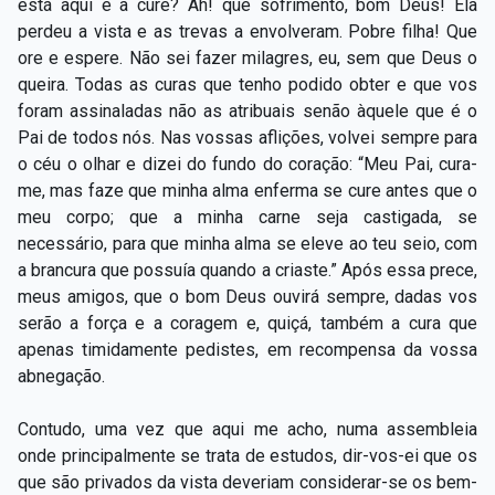
está aqui e a cure? Ah! que sofrimento, bom Deus! Ela
perdeu a vista e as trevas a envolveram. Pobre filha! Que
ore e espere. Não sei fazer milagres, eu, sem que Deus o
queira. Todas as curas que tenho podido obter e que vos
foram assinaladas não as atribuais senão àquele que é o
Pai de todos nós. Nas vossas aflições, volvei sempre para
o céu o olhar e dizei do fundo do coração: “Meu Pai, cura-
me, mas faze que minha alma enferma se cure antes que o
meu corpo; que a minha carne seja castigada, se
necessário, para que minha alma se eleve ao teu seio, com
a brancura que possuía quando a criaste.” Após essa prece,
meus amigos, que o bom Deus ouvirá sempre, dadas vos
serão a força e a coragem e, quiçá, também a cura que
apenas timidamente pedistes, em recompensa da vossa
abnegação.
Contudo, uma vez que aqui me acho, numa assembleia
onde principalmente se trata de estudos, dir-vos-ei que os
que são privados da vista deveriam considerar-se os bem-