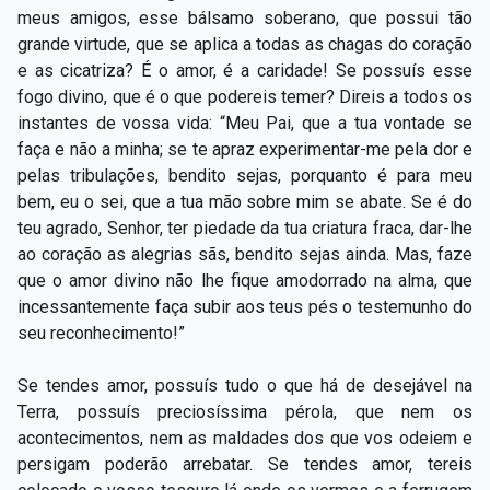
meus amigos, esse bálsamo soberano, que possui tão
grande virtude, que se aplica a todas as chagas do coração
e as cicatriza? É o amor, é a caridade! Se possuís esse
fogo divino, que é o que podereis temer? Direis a todos os
instantes de vossa vida: “Meu Pai, que a tua vontade se
faça e não a minha; se te apraz experimentar-me pela dor e
pelas tribulações, bendito sejas, porquanto é para meu
bem, eu o sei, que a tua mão sobre mim se abate. Se é do
teu agrado, Senhor, ter piedade da tua criatura fraca, dar-lhe
ao coração as alegrias sãs, bendito sejas ainda. Mas, faze
que o amor divino não lhe fique amodorrado na alma, que
incessantemente faça subir aos teus pés o testemunho do
seu reconhecimento!”
Se tendes amor, possuís tudo o que há de desejável na
Terra, possuís preciosíssima pérola, que nem os
acontecimentos, nem as maldades dos que vos odeiem e
persigam poderão arrebatar. Se tendes amor, tereis