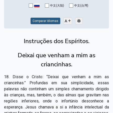
Capítulo XV — Fora da caridade não há salvação
▸
中文(大陆)
中文(台灣)
Capítulo XVI — Não se pode servir a Deus e a
▸
Mamon
Comparar Idiomas
Capítulo XVII — Sede perfeitos
▸
Instruções dos Espíritos.
Capítulo XVIII — Muitos os chamados, poucos os
▸
escolhidos
Deixai que venham a mim as
Capítulo XIX — A fé transporta montanhas
▸
criancinhas.
Capítulo XX — Os trabalhadores da última hora
▸
18. Disse o Cristo: “Deixai que venham a mim as
Capítulo XXI — Haverá falsos cristos e falsos
▸
criancinhas.” Profundas em sua simplicidade, essas
profetas
palavras não continham um simples chamamento dirigido
às crianças, mas, também, o das almas que gravitam nas
Capítulo XXII — Não separareis o que Deus juntou
▸
regiões inferiores, onde o infortúnio desconhece a
Capítulo XXIII — Estranha moral
▸
esperança. Jesus chamava a si a infância intelectual da