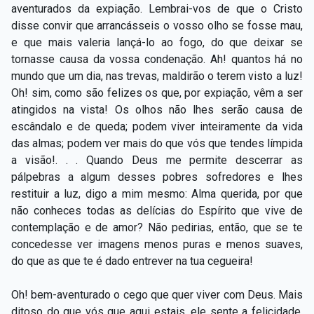
aventurados da expiação. Lembrai-vos de que o Cristo
disse convir que arrancásseis o vosso olho se fosse mau,
e que mais valeria lançá-lo ao fogo, do que deixar se
tornasse causa da vossa condenação. Ah! quantos há no
mundo que um dia, nas trevas, maldirão o terem visto a luz!
Oh! sim, como são felizes os que, por expiação, vêm a ser
atingidos na vista! Os olhos não lhes serão causa de
escândalo e de queda; podem viver inteiramente da vida
das almas; podem ver mais do que vós que tendes límpida
a visão!. . . Quando Deus me permite descerrar as
pálpebras a algum desses pobres sofredores e lhes
restituir a luz, digo a mim mesmo: Alma querida, por que
não conheces todas as delícias do Espírito que vive de
contemplação e de amor? Não pedirias, então, que se te
concedesse ver imagens menos puras e menos suaves,
do que as que te é dado entrever na tua cegueira!
Oh! bem-aventurado o cego que quer viver com Deus. Mais
ditoso do que vós que aqui estais, ele sente a felicidade,