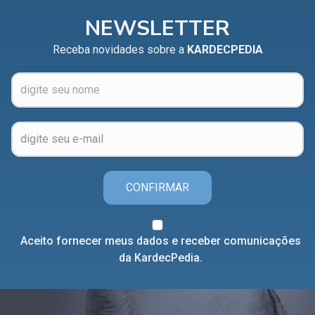
Capítulo XXIV — Não ponhais a candeia debaixo do
▸
NEWSLETTER
alqueire
Receba novidades sobre a
KARDECPEDIA
Capítulo XXV — Buscai e achareis
▸
Capítulo XXVI — Dai gratuitamente o que
▸
gratuitamente recebestes
Capítulo XXVII — Pedi e obtereis
▸
Capítulo XXVIII — Coletânea de preces espíritas
▸
CONFIRMAR
Aceito fornecer meus dados e receber comunicações
da KardecPedia.