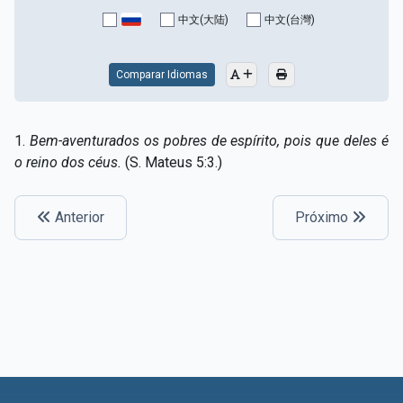
Capítulo XV — Fora da caridade não há salvação
▸
中文(大陆)
中文(台灣)
Capítulo XVI — Não se pode servir a Deus e a
▸
Mamon
Comparar Idiomas
Capítulo XVII — Sede perfeitos
▸
1.
Bem-aventurados os pobres de espírito, pois que deles é
Capítulo XVIII — Muitos os chamados, poucos os
▸
o reino dos céus.
(S. Mateus 5:3.)
escolhidos
Capítulo XIX — A fé transporta montanhas
▸
Anterior
Próximo
Capítulo XX — Os trabalhadores da última hora
▸
Capítulo XXI — Haverá falsos cristos e falsos
▸
profetas
Capítulo XXII — Não separareis o que Deus juntou
▸
Capítulo XXIII — Estranha moral
▸