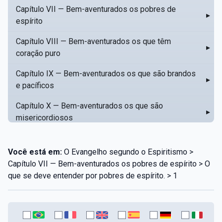
Capítulo VII — Bem-aventurados os pobres de
▸
espírito
Capítulo VIII — Bem-aventurados os que têm
▸
coração puro
Capítulo IX — Bem-aventurados os que são brandos
▸
e pacíficos
Capítulo X — Bem-aventurados os que são
▸
misericordiosos
Capítulo XI — Amar o próximo como a si mesmo
▸
Você está em:
O Evangelho segundo o Espiritismo >
Capítulo XII — Amai os vossos inimigos
▸
Capítulo VII — Bem-aventurados os pobres de espírito > O
que se deve entender por pobres de espírito. > 1
Capítulo XIII — Não saiba a vossa mão esquerda o
▸
que dê a vossa mão direita
Capítulo XIV — Honrai a vosso pai e a vossa mãe
▸