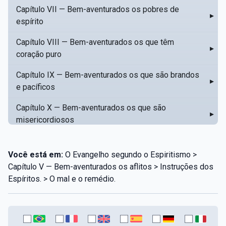
Capítulo VII — Bem-aventurados os pobres de
▸
espírito
Capítulo VIII — Bem-aventurados os que têm
▸
coração puro
Capítulo IX — Bem-aventurados os que são brandos
▸
e pacíficos
Capítulo X — Bem-aventurados os que são
▸
misericordiosos
Capítulo XI — Amar o próximo como a si mesmo
▸
Você está em:
O Evangelho segundo o Espiritismo >
Capítulo XII — Amai os vossos inimigos
▸
Capítulo V — Bem-aventurados os aflitos > Instruções dos
Espíritos. > O mal e o remédio.
Capítulo XIII — Não saiba a vossa mão esquerda o
▸
que dê a vossa mão direita
Capítulo XIV — Honrai a vosso pai e a vossa mãe
▸