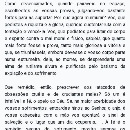
Como desencarnados, quando pairáveis no espaço,
escolhestes as vossas provas, julgando-vos bastante
fortes para as suportar. Por que agora murmurar? Vós, que
pedistes a riqueza e a glória, queríeis sustentar luta com a
tentação e vencê-la. Vós, que pedistes para lutar de corpo
e espírito contra o mal moral e físico, sabíeis que quanto
mais forte fosse a prova, tanto mais gloriosa a vitória e
que, se triunfásseis, embora devesse o vosso corpo parar
numa estrumeira, dele, ao morrer, se desprenderia uma
alma de rutilante alvura e purificada pelo batismo da
expiação e do sofrimento.
Que remédio, então, prescrever aos atacados de
obsessões cruéis e de cruciantes males? Só um é
infalível: a fé, o apelo ao Céu. Se, na maior acerbidade dos
vossos sofrimentos, entoardes hinos ao Senhor, o anjo, à
vossa cabeceira, com a mão vos apontará o sinal da
salvação e o lugar que um dia ocupareis. . . A fé é o
remédio seguro do sofrimento; mostra sempre os