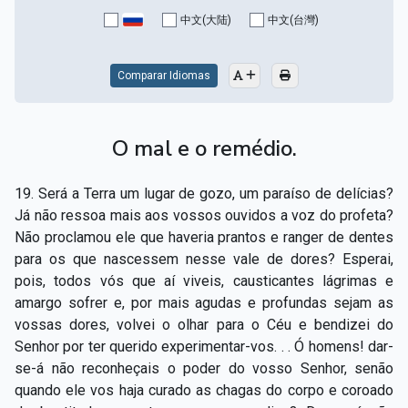
Capítulo XV — Fora da caridade não há salvação
▸
中文(大陆)
中文(台灣)
Capítulo XVI — Não se pode servir a Deus e a
▸
Mamon
Comparar Idiomas
Capítulo XVII — Sede perfeitos
▸
O mal e o remédio.
Capítulo XVIII — Muitos os chamados, poucos os
▸
escolhidos
19. Será a Terra um lugar de gozo, um paraíso de delícias?
Capítulo XIX — A fé transporta montanhas
▸
Já não ressoa mais aos vossos ouvidos a voz do profeta?
Não proclamou ele que haveria prantos e ranger de dentes
Capítulo XX — Os trabalhadores da última hora
▸
para os que nascessem nesse vale de dores? Esperai,
pois, todos vós que aí viveis, causticantes lágrimas e
Capítulo XXI — Haverá falsos cristos e falsos
▸
amargo sofrer e, por mais agudas e profundas sejam as
profetas
vossas dores, volvei o olhar para o Céu e bendizei do
Capítulo XXII — Não separareis o que Deus juntou
▸
Senhor por ter querido experimentar-vos. . . Ó homens! dar-
se-á não reconheçais o poder do vosso Senhor, senão
Capítulo XXIII — Estranha moral
▸
quando ele vos haja curado as chagas do corpo e coroado