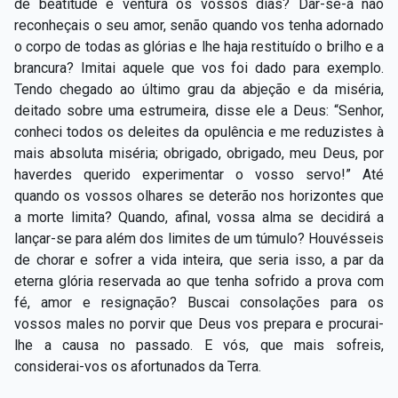
de beatitude e ventura os vossos dias? Dar-se-á não
Capítulo XXIV — Não ponhais a candeia debaixo do
▸
reconheçais o seu amor, senão quando vos tenha adornado
alqueire
o corpo de todas as glórias e lhe haja restituído o brilho e a
brancura? Imitai aquele que vos foi dado para exemplo.
Capítulo XXV — Buscai e achareis
▸
Tendo chegado ao último grau da abjeção e da miséria,
Capítulo XXVI — Dai gratuitamente o que
deitado sobre uma estrumeira, disse ele a Deus: “Senhor,
▸
gratuitamente recebestes
conheci todos os deleites da opulência e me reduzistes à
mais absoluta miséria; obrigado, obrigado, meu Deus, por
Capítulo XXVII — Pedi e obtereis
▸
haverdes querido experimentar o vosso servo!” Até
quando os vossos olhares se deterão nos horizontes que
Capítulo XXVIII — Coletânea de preces espíritas
▸
a morte limita? Quando, afinal, vossa alma se decidirá a
lançar-se para além dos limites de um túmulo? Houvésseis
de chorar e sofrer a vida inteira, que seria isso, a par da
eterna glória reservada ao que tenha sofrido a prova com
fé, amor e resignação? Buscai consolações para os
vossos males no porvir que Deus vos prepara e procurai-
lhe a causa no passado. E vós, que mais sofreis,
considerai-vos os afortunados da Terra.