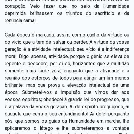
Capítulo XXIV — Não ponhais a candeia debaixo do
corrupção. Veio fazer que, no seio da Humanidade
▸
alqueire
deprimida, brilhassem os triunfos do sacrifício e da
renúncia carnal.
Capítulo XXV — Buscai e achareis
▸
Cada época é marcada, assim, com o cunho da virtude ou
Capítulo XXVI — Dai gratuitamente o que
▸
do vício que a tem de salvar ou perder. A virtude da vossa
gratuitamente recebestes
geração é a atividade intelectual; seu vício é a indiferença
Capítulo XXVII — Pedi e obtereis
▸
moral. Digo, apenas, atividade, porque o gênio se eleva de
repente e descobre, por si só, horizontes que a multidão
Capítulo XXVIII — Coletânea de preces espíritas
▸
somente mais tarde verá, enquanto que a atividade é a
reunião dos esforços de todos para atingir um fim menos
brilhante, mas que prova a elevação intelectual de uma
época. Submetei-vos à impulsão que vimos dar aos
vossos espíritos; obedecei à grande lei do progresso, que
é a palavra da vossa geração. Ai do espírito preguiçoso, ai
daquele que cerra o seu entendimento! Ai dele! porquanto
nós, que somos os guias da Humanidade em marcha, lhe
aplicaremos o látego e lhe submeteremos a vontade