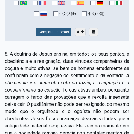
Capítulo XV — Fora da caridade não há salvação
▸
中文(大陆)
中文(台灣)
Capítulo XVI — Não se pode servir a Deus e a
▸
Mamon
Comparar Idiomas
Capítulo XVII — Sede perfeitos
▸
Capítulo XVIII — Muitos os chamados, poucos os
▸
8. A doutrina de Jesus ensina, em todos os seus pontos, a
escolhidos
obediência e a resignação, duas virtudes companheiras da
doçura e muito ativas, se bem os homens erradamente as
Capítulo XIX — A fé transporta montanhas
▸
confundam com a negação do sentimento e da vontade.
A
Capítulo XX — Os trabalhadores da última hora
▸
obediência é o consentimento da razão; a resignação é o
consentimento do coração,
forças ativas ambas, porquanto
Capítulo XXI — Haverá falsos cristos e falsos
carregam o fardo das provações que a revolta insensata
▸
profetas
deixa cair. O pusilânime não pode ser resignado, do mesmo
modo que o orgulhoso e o egoísta não podem ser
Capítulo XXII — Não separareis o que Deus juntou
▸
obedientes. Jesus foi a encarnação dessas virtudes que a
Capítulo XXIII — Estranha moral
▸
antiguidade material desprezava. Ele veio no momento em
que a sociedade romana perecia nos desfalecimentos da