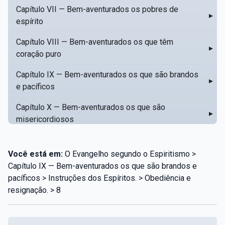
Capítulo VII — Bem-aventurados os pobres de
▸
espírito
Capítulo VIII — Bem-aventurados os que têm
▸
coração puro
Capítulo IX — Bem-aventurados os que são brandos
▸
e pacíficos
Capítulo X — Bem-aventurados os que são
▸
misericordiosos
Capítulo XI — Amar o próximo como a si mesmo
▸
Você está em:
O Evangelho segundo o Espiritismo >
Capítulo XII — Amai os vossos inimigos
▸
Capítulo IX — Bem-aventurados os que são brandos e
pacíficos > Instruções dos Espíritos. > Obediência e
Capítulo XIII — Não saiba a vossa mão esquerda o
▸
resignação. > 8
que dê a vossa mão direita
Capítulo XIV — Honrai a vosso pai e a vossa mãe
▸