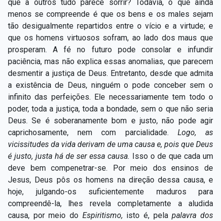
que a outros tudo parece sorrir? Todavia, o que ainda
Capítulo XXIV — Não ponhais a candeia debaixo do
▸
menos se compreende é que os bens e os males sejam
alqueire
tão desigualmente repartidos entre o vício e a virtude; e
que os homens virtuosos sofram, ao lado dos maus que
Capítulo XXV — Buscai e achareis
▸
prosperam. A fé no futuro pode consolar e infundir
Capítulo XXVI — Dai gratuitamente o que
paciência, mas não explica essas anomalias, que parecem
▸
gratuitamente recebestes
desmentir a justiça de Deus. Entretanto, desde que admita
a existência de Deus, ninguém o pode conceber sem o
Capítulo XXVII — Pedi e obtereis
▸
infinito das perfeições. Ele necessariamente tem todo o
poder, toda a justiça, toda a bondade, sem o que não seria
Capítulo XXVIII — Coletânea de preces espíritas
▸
Deus. Se é soberanamente bom e justo, não pode agir
caprichosamente, nem com parcialidade.
Logo, as
vicissitudes da vida derivam de uma causa e, pois que Deus
é justo, justa há de ser essa causa.
Isso o de que cada um
deve bem compenetrar-se. Por meio dos ensinos de
Jesus, Deus pôs os homens na direção dessa causa, e
hoje, julgando-os suficientemente maduros para
compreendê-la, lhes revela completamente a aludida
causa, por meio do
Espiritismo,
isto é, pela
palavra dos