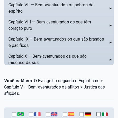
Capítulo VII — Bem-aventurados os pobres de
▸
espírito
Capítulo VIII — Bem-aventurados os que têm
▸
coração puro
Capítulo IX — Bem-aventurados os que são brandos
▸
e pacíficos
Capítulo X — Bem-aventurados os que são
▸
misericordiosos
Capítulo XI — Amar o próximo como a si mesmo
▸
Você está em:
O Evangelho segundo o Espiritismo >
Capítulo XII — Amai os vossos inimigos
▸
Capítulo V — Bem-aventurados os aflitos > Justiça das
aflições.
Capítulo XIII — Não saiba a vossa mão esquerda o
▸
que dê a vossa mão direita
Capítulo XIV — Honrai a vosso pai e a vossa mãe
▸