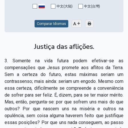
Capítulo XV — Fora da caridade não há salvação
▸
中文(大陆)
中文(台灣)
Capítulo XVI — Não se pode servir a Deus e a
▸
Mamon
Comparar Idiomas
Capítulo XVII — Sede perfeitos
▸
Justiça das aflições.
Capítulo XVIII — Muitos os chamados, poucos os
▸
escolhidos
3. Somente na vida futura podem efetivar-se as
Capítulo XIX — A fé transporta montanhas
▸
compensações que Jesus promete aos aflitos da Terra.
Sem a certeza do futuro, estas máximas seriam um
Capítulo XX — Os trabalhadores da última hora
▸
contrassenso; mais ainda: seriam um engodo. Mesmo com
essa certeza, dificilmente se compreende a conveniência
Capítulo XXI — Haverá falsos cristos e falsos
▸
de sofrer para ser feliz. É, dizem, para se ter maior mérito.
profetas
Mas, então, pergunta-se: por que sofrem uns mais do que
Capítulo XXII — Não separareis o que Deus juntou
▸
outros? Por que nascem uns na miséria e outros na
opulência, sem coisa alguma haverem feito que justifique
Capítulo XXIII — Estranha moral
▸
essas posições? Por que uns nada conseguem, ao passo