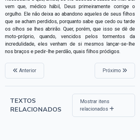
Capítulo XXIV — Não ponhais a candeia debaixo do
vem que, médico hábil, Deus primeiramente corrige o
▸
alqueire
orgulho. Ele não deixa ao abandono aqueles de seus filhos
que se acham perdidos, porquanto sabe que cedo ou tarde
Capítulo XXV — Buscai e achareis
▸
os olhos se lhes abrirão. Quer, porém, que isso se dê de
moto-próprio, quando, vencidos pelos tormentos da
Capítulo XXVI — Dai gratuitamente o que
▸
incredulidade, eles venham de si mesmos lançar-se-lhe
gratuitamente recebestes
nos braços e pedir-lhe perdão, quais filhos pródigos.
Capítulo XXVII — Pedi e obtereis
▸
Capítulo XXVIII — Coletânea de preces espíritas
▸
Anterior
Próximo
TEXTOS
Mostrar itens
RELACIONADOS
relacionados