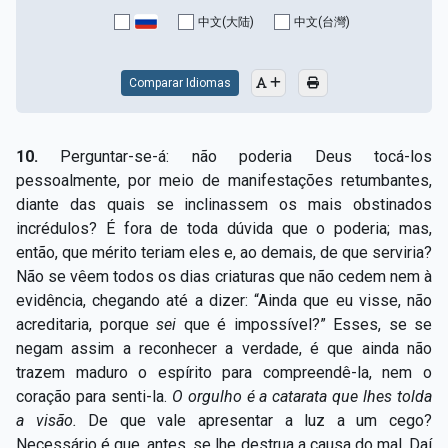
Capítulo XV — Fora da caridade não há salvação
▸
中文(大陆)
中文(台灣)
Capítulo XVI — Não se pode servir a Deus e a
▸
Mamon
Comparar Idiomas
Capítulo XVII — Sede perfeitos
▸
10.
Perguntar-se-á: não poderia Deus tocá-los
Capítulo XVIII — Muitos os chamados, poucos os
▸
pessoalmente, por meio de manifestações retumbantes,
escolhidos
diante das quais se inclinassem os mais obstinados
incrédulos? É fora de toda dúvida que o poderia; mas,
Capítulo XIX — A fé transporta montanhas
▸
então, que mérito teriam eles e, ao demais, de que serviria?
Capítulo XX — Os trabalhadores da última hora
▸
Não se vêem todos os dias criaturas que não cedem nem à
evidência, chegando até a dizer: “Ainda que eu visse, não
Capítulo XXI — Haverá falsos cristos e falsos
acreditaria, porque
sei
que é impossível?” Esses, se se
▸
profetas
negam assim a reconhecer a verdade, é que ainda não
trazem maduro o espírito para compreendê-la, nem o
Capítulo XXII — Não separareis o que Deus juntou
▸
coração para senti-la.
O
orgulho é a catarata que lhes tolda
Capítulo XXIII — Estranha moral
▸
a visão.
De que vale apresentar a luz a um cego?
Necessário é que, antes, se lhe destrua a causa do mal. Daí