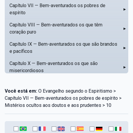
Capítulo VII — Bem-aventurados os pobres de
▸
espírito
Capítulo VIII — Bem-aventurados os que têm
▸
coração puro
Capítulo IX — Bem-aventurados os que são brandos
▸
e pacíficos
Capítulo X — Bem-aventurados os que são
▸
misericordiosos
Capítulo XI — Amar o próximo como a si mesmo
▸
Você está em:
O Evangelho segundo o Espiritismo >
Capítulo XII — Amai os vossos inimigos
▸
Capítulo VII — Bem-aventurados os pobres de espírito >
Mistérios ocultos aos doutos e aos prudentes > 10
Capítulo XIII — Não saiba a vossa mão esquerda o
▸
que dê a vossa mão direita
Capítulo XIV — Honrai a vosso pai e a vossa mãe
▸