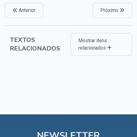
Capítulo XXIV — Não ponhais a candeia debaixo do
▸
Anterior
Próximo
alqueire
Capítulo XXV — Buscai e achareis
▸
Capítulo XXVI — Dai gratuitamente o que
TEXTOS
▸
Mostrar itens
gratuitamente recebestes
RELACIONADOS
relacionados
Capítulo XXVII — Pedi e obtereis
▸
Capítulo XXVIII — Coletânea de preces espíritas
▸
NEWSLETTER