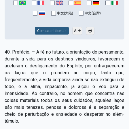
Capítulo XV — Fora da caridade não há salvação
▸
中文(大陆)
中文(台灣)
Capítulo XVI — Não se pode servir a Deus e a
▸
Mamon
Comparar Idiomas
Capítulo XVII — Sede perfeitos
▸
Capítulo XVIII — Muitos os chamados, poucos os
▸
40. Prefácio. — A fé no futuro, a orientação do pensamento,
escolhidos
durante a vida, para os destinos vindouros, favorecem e
aceleram o desligamento do Espírito, por enfraquecerem
Capítulo XIX — A fé transporta montanhas
▸
os laços que o prendem ao corpo, tanto que,
Capítulo XX — Os trabalhadores da última hora
▸
frequentemente, a vida corpórea ainda se não extinguiu de
todo, e a alma, impaciente, já alçou o vôo para a
Capítulo XXI — Haverá falsos cristos e falsos
imensidade. Ao contrário, no homem que concentra nas
▸
profetas
coisas materiais todos os seus cuidados, aqueles laços
são mais tenazes, penosa e dolorosa é a separação e
Capítulo XXII — Não separareis o que Deus juntou
▸
cheio de perturbação e ansiedade o despertar no além-
Capítulo XXIII — Estranha moral
▸
túmulo.