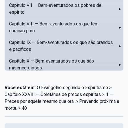
Capítulo VII — Bem-aventurados os pobres de
▸
espírito
Capítulo VIII — Bem-aventurados os que têm
▸
coração puro
Capítulo IX — Bem-aventurados os que são brandos
▸
e pacíficos
Capítulo X — Bem-aventurados os que são
▸
misericordiosos
Capítulo XI — Amar o próximo como a si mesmo
▸
Você está em:
O Evangelho segundo o Espiritismo >
Capítulo XII — Amai os vossos inimigos
▸
Capítulo XXVIII — Coletânea de preces espíritas > II —
Preces por aquele mesmo que ora. > Prevendo próxima a
Capítulo XIII — Não saiba a vossa mão esquerda o
▸
morte. > 40
que dê a vossa mão direita
Capítulo XIV — Honrai a vosso pai e a vossa mãe
▸