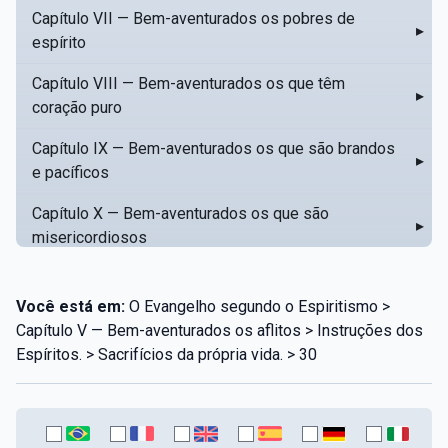
Capítulo VII — Bem-aventurados os pobres de
▸
espírito
Capítulo VIII — Bem-aventurados os que têm
▸
coração puro
Capítulo IX — Bem-aventurados os que são brandos
▸
e pacíficos
Capítulo X — Bem-aventurados os que são
▸
misericordiosos
Capítulo XI — Amar o próximo como a si mesmo
▸
Você está em:
O Evangelho segundo o Espiritismo >
Capítulo XII — Amai os vossos inimigos
▸
Capítulo V — Bem-aventurados os aflitos > Instruções dos
Espíritos. > Sacrifícios da própria vida. > 30
Capítulo XIII — Não saiba a vossa mão esquerda o
▸
que dê a vossa mão direita
Capítulo XIV — Honrai a vosso pai e a vossa mãe
▸