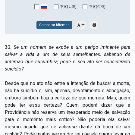
Capítulo XV — Fora da caridade não há salvação
▸
中文(大陆)
中文(台灣)
Capítulo XVI — Não se pode servir a Deus e a
▸
Mamon
Comparar Idiomas
Capítulo XVII — Sede perfeitos
▸
30.
Se um homem se expõe a um perigo iminente para
Capítulo XVIII — Muitos os chamados, poucos os
▸
salvar a vida a um de seus semelhantes, sabendo de
escolhidos
antemão que sucumbirá, pode o seu ato ser considerado
suicídio?
Capítulo XIX — A fé transporta montanhas
▸
Capítulo XX — Os trabalhadores da última hora
▸
Desde que no ato não entre a intenção de buscar a morte,
não há suicídio e, sim, apenas, devotamento e abnegação,
Capítulo XXI — Haverá falsos cristos e falsos
embora também haja a certeza de que morrerá. Mas, quem
▸
profetas
pode ter essa certeza? Quem poderá dizer que a
Providência não reserva um inesperado meio de salvação
Capítulo XXII — Não separareis o que Deus juntou
▸
para o momento mais crítico? Não poderia ela salvar
Capítulo XXIII — Estranha moral
▸
mesmo aquele que se achasse diante da boca de um
canhão? Pode muitas vezes dar-se que ela queira levar ao