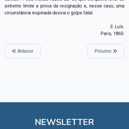
Capítulo XXIV — Não ponhais a candeia debaixo do
extremo limite a prova da resignação e, nesse caso, uma
▸
alqueire
circunstância inopinada desvia o golpe fatal.
Capítulo XXV — Buscai e achareis
▸
S.
Luís.
Paris, 1860.
Capítulo XXVI — Dai gratuitamente o que
▸
gratuitamente recebestes
Anterior
Próximo
Capítulo XXVII — Pedi e obtereis
▸
Capítulo XXVIII — Coletânea de preces espíritas
▸
NEWSLETTER