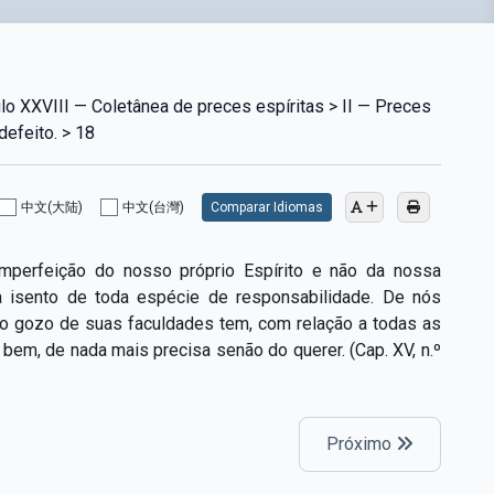
o XXVIII — Coletânea de preces espíritas > II — Preces
efeito. > 18
中文(大陆)
中文(台灣)
Comparar Idiomas
imperfeição do nosso próprio Espírito e não da nossa
a isento de toda espécie de responsabilidade. De nós
no gozo de suas faculdades tem, com relação a todas as
o bem, de nada mais precisa senão do querer. (Cap. XV, n.º
Próximo