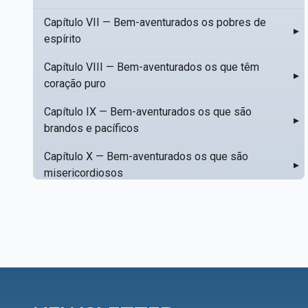
Capítulo VII — Bem-aventurados os pobres de
▸
espírito
Capítulo VIII — Bem-aventurados os que têm
▸
coração puro
Capítulo IX — Bem-aventurados os que são
▸
brandos e pacíficos
Capítulo X — Bem-aventurados os que são
▸
misericordiosos
Capítulo XI — Amar o próximo como a si mesmo
▸
Capítulo XII — Amai os vossos inimigos
▸
Capítulo XIII — Não saiba a vossa mão esquerda
▸
o que dê a vossa mão direita
Capítulo XIV — Honrai a vosso pai e a vossa mãe
▸