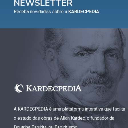
NEWSLETTER
Capítulo XV — Fora da caridade não há salvação
▸
Receba novidades sobre a
KARDECPEDIA
Capítulo XVI — Não se pode servir a Deus e a
▸
Mamon
Capítulo XVII — Sede perfeitos
▸
Capítulo XVIII — Muitos os chamados, poucos os
▸
escolhidos
Capítulo XIX — A fé transporta montanhas
▸
Capítulo XX — Os trabalhadores da última hora
▸
Capítulo XXI — Haverá falsos cristos e falsos
▸
profetas
A KARDECPEDIA é uma plataforma interativa que faciita
Capítulo XXII — Não separareis o que Deus
▸
o estudo das obras de Allan Kardec, o fundador da
juntou
Doutrina Espírita, ou Espiritismo.