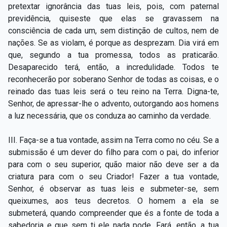
pretextar ignorância das tuas leis, pois, com paternal
previdência, quiseste que elas se gravassem na
consciência de cada um, sem distinção de cultos, nem de
nações. Se as violam, é porque as desprezam. Dia virá em
que, segundo a tua promessa, todos as praticarão.
Desaparecido terá, então, a incredulidade. Todos te
reconhecerão por soberano Senhor de todas as coisas, e o
reinado das tuas leis será o teu reino na Terra. Digna-te,
Senhor, de apressar-lhe o advento, outorgando aos homens
a luz necessária, que os conduza ao caminho da verdade.
III. Faça-se a tua vontade, assim na Terra como no céu. Se a
submissão é um dever do filho para com o pai, do inferior
para com o seu superior, quão maior não deve ser a da
criatura para com o seu Criador! Fazer a tua vontade,
Senhor, é observar as tuas leis e submeter-se, sem
queixumes, aos teus decretos. O homem a ela se
submeterá, quando compreender que és a fonte de toda a
sabedoria e que sem ti ele nada pode. Fará, então, a tua