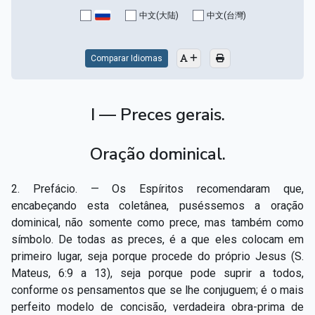
Capítulo XV — Fora da caridade não há salvação
▸
中文(大陆)
中文(台灣)
Capítulo XVI — Não se pode servir a Deus e a
▸
Mamon
Comparar Idiomas
Capítulo XVII — Sede perfeitos
▸
I — Preces gerais.
Capítulo XVIII — Muitos os chamados, poucos os
▸
escolhidos
Oração dominical.
Capítulo XIX — A fé transporta montanhas
▸
2. Prefácio. — Os Espíritos recomendaram que,
Capítulo XX — Os trabalhadores da última hora
▸
encabeçando esta coletânea, puséssemos a oração
Capítulo XXI — Haverá falsos cristos e falsos
dominical, não somente como prece, mas também como
▸
profetas
símbolo. De todas as preces, é a que eles colocam em
primeiro lugar, seja porque procede do próprio Jesus (S.
Capítulo XXII — Não separareis o que Deus juntou
▸
Mateus, 6:9 a 13), seja porque pode suprir a todos,
conforme os pensamentos que se lhe conjuguem; é o mais
Capítulo XXIII — Estranha moral
▸
perfeito modelo de concisão, verdadeira obra-prima de