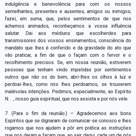
indulgência e benevolência para com os nossos
semelhantes, presentes e ausentes, amigos ou inimigos;
fazei, em suma, que, pelos sentimentos de que nos
achemos animados, reconheçamos a vossa influência
salutar. Dai aos médiuns que escolherdes para
transmissores dos vossos ensinamentos, consciência do
mandato que lhes é conferido e da gravidade do ato que
vão praticar, a fim de que o façam com o fervor e o
recolhimento precisos. Se, em nossa reunião, estiverem
pessoas que tenham vindo impelidas por sentimentos
outros que não os do bem, abri-lhes os olhos à luz e
perdoai-lhes, como nós lhes perdoamos, se trouxerem
malévolas intenções. Pedimos, especialmente, ao Espírito
N. . ., nosso guia espiritual, que nos assista e por nós vele.
7. (Para o fim da reunião.) — Agradecemos aos bons
Espíritos que se dignaram de comunicar-se conosco e lhes
rogamos que nos ajudem a pôr em prática as instruções
que nos deram e façam que, ao sair daqui, cada um de nós