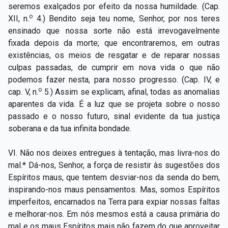
seremos exalçados por efeito da nossa humildade. (Cap.
o
XII, n.
4.) Bendito seja teu nome, Senhor, por nos teres
ensinado que nossa sorte não está irrevogavelmente
fixada depois da morte; que encontraremos, em outras
existências, os meios de resgatar e de reparar nossas
culpas passadas, de cumprir em nova vida o que não
podemos fazer nesta, para nosso progresso. (Cap. IV, e
o
cap. V, n.
5.) Assim se explicam, afinal, todas as anomalias
aparentes da vida. É a luz que se projeta sobre o nosso
passado e o nosso futuro, sinal evidente da tua justiça
soberana e da tua infinita bondade.
VI. Não nos deixes entregues à tentação, mas livra-nos do
mal.* Dá-nos, Senhor, a força de resistir às sugestões dos
Espíritos maus, que tentem desviar-nos da senda do bem,
inspirando-nos maus pensamentos. Mas, somos Espíritos
imperfeitos, encarnados na Terra para expiar nossas faltas
e melhorar-nos. Em nós mesmos está a causa primária do
mal e os maus Espíritos mais não fazem do que aproveitar