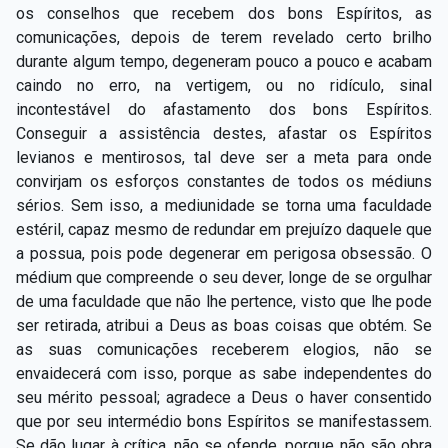
os conselhos que recebem dos bons Espíritos, as
comunicações, depois de terem revelado certo brilho
durante algum tempo, degeneram pouco a pouco e acabam
caindo no erro, na vertigem, ou no ridículo, sinal
incontestável do afastamento dos bons Espíritos.
Conseguir a assistência destes, afastar os Espíritos
levianos e mentirosos, tal deve ser a meta para onde
convirjam os esforços constantes de todos os médiuns
sérios. Sem isso, a mediunidade se torna uma faculdade
estéril, capaz mesmo de redundar em prejuízo daquele que
a possua, pois pode degenerar em perigosa obsessão. O
médium que compreende o seu dever, longe de se orgulhar
de uma faculdade que não lhe pertence, visto que lhe pode
ser retirada, atribui a Deus as boas coisas que obtém. Se
as suas comunicações receberem elogios, não se
envaidecerá com isso, porque as sabe independentes do
seu mérito pessoal; agradece a Deus o haver consentido
que por seu intermédio bons Espíritos se manifestassem.
Se dão lugar à crítica, não se ofende, porque não são obra