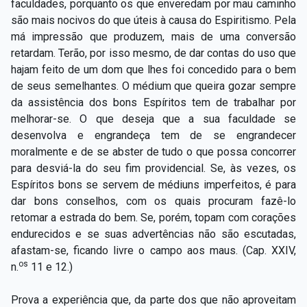
faculdades, porquanto os que enveredam por mau caminho
são mais nocivos do que úteis à causa do Espiritismo. Pela
má impressão que produzem, mais de uma conversão
retardam. Terão, por isso mesmo, de dar contas do uso que
hajam feito de um dom que lhes foi concedido para o bem
de seus semelhantes. O médium que queira gozar sempre
da assistência dos bons Espíritos tem de trabalhar por
melhorar-se. O que deseja que a sua faculdade se
desenvolva e engrandeça tem de se engrandecer
moralmente e de se abster de tudo o que possa concorrer
para desviá-la do seu fim providencial. Se, às vezes, os
Espíritos bons se servem de médiuns imperfeitos, é para
dar bons conselhos, com os quais procuram fazê-lo
retomar a estrada do bem. Se, porém, topam com corações
endurecidos e se suas advertências não são escutadas,
afastam-se, ficando livre o campo aos maus. (Cap. XXIV,
os
n.
11 e 12.)
Prova a experiência que, da parte dos que não aproveitam