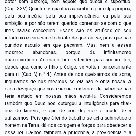
obter sem esforço, nem àquele que busca o supérfluo.
(Cap. XXV.) Quantos e quantos sucumbem por culpa própria,
pela sua incúria, pela sua imprevidência, ou pela sua
ambição e por não terem querido contentar-se com o que
lhes havias concedido! Esses são os artífices do seu
infortúnio e carecem do direito de queixar-se, pois que são
punidos naquilo em que pecaram. Mas, nem a esses
mesmos abandonas, porque és infinitamente
misericordioso. As mãos lhes estendes para socorrê-los,
desde que, como o filho pródigo, se voltem sinceramente
o
para ti. (Cap. V, n.
4.) Antes de nos queixarmos da sorte,
inquiramos de nós mesmos se ela não é obra nossa. A
cada desgraça que nos chegue, cuidemos de saber se não
teria estado em nossas mãos evitá-la. Consideremos
também que Deus nos outorgou a inteligência para tirar-
nos do lameiro, e que de nós depende o modo de a
utilizarmos. Pois que à lei do trabalho se acha submetido o
homem na Terra, dá-nos coragem e forças para obedecer a
essa lei. Dá-nos também a prudência, a previdência e a