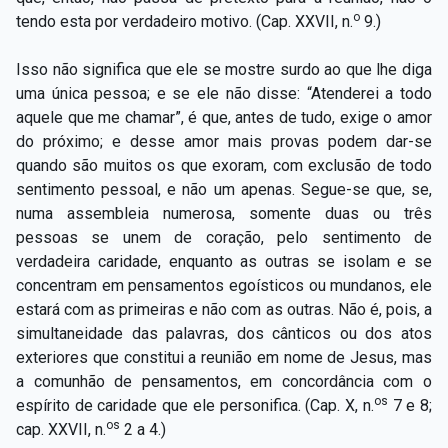
o
tendo esta por verdadeiro motivo. (Cap. XXVII, n.
9.)
Isso não significa que ele se mostre surdo ao que lhe diga
uma única pessoa; e se ele não disse: “Atenderei a todo
aquele que me chamar”, é que, antes de tudo, exige o amor
do próximo; e desse amor mais provas podem dar-se
quando são muitos os que exoram, com exclusão de todo
sentimento pessoal, e não um apenas. Segue-se que, se,
numa assembleia numerosa, somente duas ou três
pessoas se unem de coração, pelo sentimento de
verdadeira caridade, enquanto as outras se isolam e se
concentram em pensamentos egoísticos ou mundanos, ele
estará com as primeiras e não com as outras. Não é, pois, a
simultaneidade das palavras, dos cânticos ou dos atos
exteriores que constitui a reunião em nome de Jesus, mas
a comunhão de pensamentos, em concordância com o
os
espírito de caridade que ele personifica. (Cap. X, n.
7 e 8;
os
cap. XXVII, n.
2 a 4.)