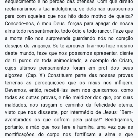
esquecimento e no perdão das ofensas. Com que direito
reclamaríamos a tua indulgência, se dela não usássemos
para com aqueles que nos hão dado motivo de queixa?
Concede-nos, ó meu Deus, forças para apagar de nossa
alma todo ressentimento, todo ódio e todo rancor. Faze que
a morte não nos surpreenda guardando nós no coração
desejos de vingança. Se te aprouver tirar-nos hoje mesmo
deste mundo, faze que nos possamos apresentar, diante
de ti, puros de toda animosidade, a exemplo do Cristo,
cujos últimos pensamentos foram em prol dos seus
algozes. (Cap. X.) Constituem parte das nossas provas
terrenas as perseguições que os maus nos infligem.
Devemos, então, recebê-las sem nos queixarmos, como
todas as outras provas, e não maldizer dos que, por suas
maldades, nos rasgam o caminho da felicidade eterna,
visto que nos disseste, por intermédio de Jesus: “Bem-
aventurados os que sofrem pela justiça!” Bendigamos,
portanto, a mão que nos fere e humilha, uma vez que as
mortificações do corpo nos fortificam a alma e que