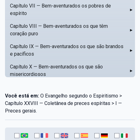
Capítulo VII — Bem-aventurados os pobres de
▸
espírito
Capítulo VIII — Bem-aventurados os que têm
▸
coração puro
Capítulo IX — Bem-aventurados os que são brandos
▸
e pacíficos
Capítulo X — Bem-aventurados os que são
▸
misericordiosos
Capítulo XI — Amar o próximo como a si mesmo
▸
Você está em:
O Evangelho segundo o Espiritismo >
Capítulo XII — Amai os vossos inimigos
▸
Capítulo XXVIII — Coletânea de preces espíritas > I —
Preces gerais.
Capítulo XIII — Não saiba a vossa mão esquerda o
▸
que dê a vossa mão direita
Capítulo XIV — Honrai a vosso pai e a vossa mãe
▸