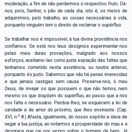
moderação, a fim de não perdermos o respectivo fruto. Dá-
nos, pois, Senhor, o pão de cada dia, isto é, os meios de
adquirirmos, pelo trabalho, as coisas necessárias à vida,
porquanto ninguém tem o direito de reclamar o supérfluo.
Se trabalhar nos é impossível, à tua divina providência nos
confiamos. Se está nos teus desígnios experimentar-nos
pelas mais duras provações, malgrado aos nossos
esforços, aceitamo-las como justa expiação das faltas que
tenhamos cometido nesta existência, ou noutra anterior,
porquanto és justo. Sabemos que não há penas imerecidas
e que jamais castigas sem causa. Preserva-nos, ó meu
Deus, de invejar os que possuem o que não temos, nem
mesmo os que dispõem do supérfluo, ao passo que a nós
nos falta o necessário. Perdoa-lhes, se esquecem a lei de
caridade e de amor do próximo, que lhes ensinaste. (Cap.
o
XVI, n.
8.) Afasta, igualmente, do nosso espírito a ideia de
negar a tua justiça, ao notarmos a prosperidade do mau e a
desgraça que cai por vezes sobre o homem de bem. Já