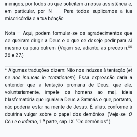
inimigos, por todos os que solicitem a nossa assistência e,
em particular, por N. . . Para todos suplicamos a tua
misericórdia e a tua bênção.
Nota — Aqui, podem formular-se os agradecimentos que
se queiram dirigir a Deus e o que se deseje pedir para si
os
mesmo ou para outrem. (Vejam-se, adiante, as preces n.
26 e 27.)
* Algumas traduções dizem: Não nos induzas à tentação (
et
ne nos inducas in tentationem
). Essa expressão daria a
entender que a tentação promana de Deus, que ele,
voluntariamente, impele os homens ao mal, ideia
blasfematória que igualaria Deus a Satanás e que, portanto,
não poderia estar na mente de Jesus. É, aliás, conforme à
doutrina vulgar sobre o papel dos demônios. (Veja-se:
O
a
Céu e o Inferno
, 1.
parte, cap. IX, “Os demônios”.)