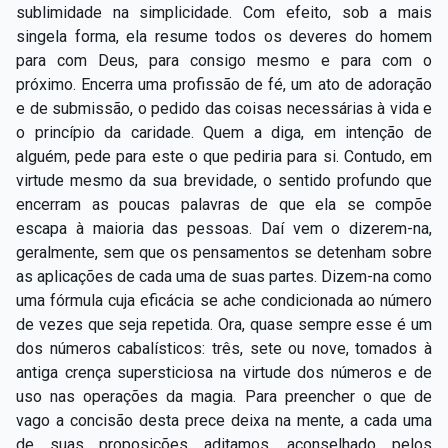
Capítulo XXIV — Não ponhais a candeia debaixo do
sublimidade na simplicidade. Com efeito, sob a mais
▸
alqueire
singela forma, ela resume todos os deveres do homem
para com Deus, para consigo mesmo e para com o
Capítulo XXV — Buscai e achareis
▸
próximo. Encerra uma profissão de fé, um ato de adoração
e de submissão, o pedido das coisas necessárias à vida e
Capítulo XXVI — Dai gratuitamente o que
▸
o princípio da caridade. Quem a diga, em intenção de
gratuitamente recebestes
alguém, pede para este o que pediria para si. Contudo, em
virtude mesmo da sua brevidade, o sentido profundo que
Capítulo XXVII — Pedi e obtereis
▸
encerram as poucas palavras de que ela se compõe
Capítulo XXVIII — Coletânea de preces espíritas
▸
escapa à maioria das pessoas. Daí vem o dizerem-na,
geralmente, sem que os pensamentos se detenham sobre
as aplicações de cada uma de suas partes. Dizem-na como
uma fórmula cuja eficácia se ache condicionada ao número
de vezes que seja repetida. Ora, quase sempre esse é um
dos números cabalísticos: três, sete ou nove, tomados à
antiga crença supersticiosa na virtude dos números e de
uso nas operações da magia. Para preencher o que de
vago a concisão desta prece deixa na mente, a cada uma
de suas proposições aditamos, aconselhado pelos