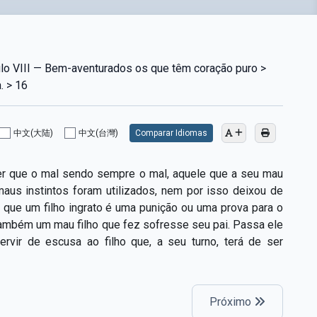
lo VIII — Bem-aventurados os que têm coração puro >
. > 16
中文(大陆)
中文(台灣)
Comparar Idiomas
er que o mal sendo sempre o mal, aquele que a seu mau
 maus instintos foram utilizados, nem por isso deixou de
, que um filho ingrato é uma punição ou uma prova para o
 também um mau filho que fez sofresse seu pai. Passa ele
ervir de escusa ao filho que, a seu turno, terá de ser
Próximo