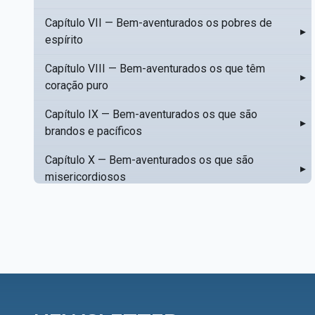
Capítulo VII — Bem-aventurados os pobres de
▸
espírito
Capítulo VIII — Bem-aventurados os que têm
▸
coração puro
Capítulo IX — Bem-aventurados os que são
▸
brandos e pacíficos
Capítulo X — Bem-aventurados os que são
▸
misericordiosos
Capítulo XI — Amar o próximo como a si mesmo
▸
Capítulo XII — Amai os vossos inimigos
▸
Capítulo XIII — Não saiba a vossa mão esquerda
▸
o que dê a vossa mão direita
Capítulo XIV — Honrai a vosso pai e a vossa mãe
▸