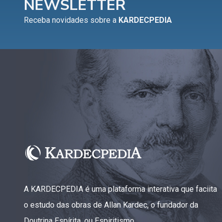
NEWSLETTER
Capítulo XV — Fora da caridade não há salvação
▸
Receba novidades sobre a
KARDECPEDIA
Capítulo XVI — Não se pode servir a Deus e a
▸
Mamon
Capítulo XVII — Sede perfeitos
▸
Capítulo XVIII — Muitos os chamados, poucos os
▸
escolhidos
Capítulo XIX — A fé transporta montanhas
▸
Capítulo XX — Os trabalhadores da última hora
▸
Capítulo XXI — Haverá falsos cristos e falsos
▸
profetas
A KARDECPEDIA é uma plataforma interativa que faciita
Capítulo XXII — Não separareis o que Deus
▸
o estudo das obras de Allan Kardec, o fundador da
juntou
Doutrina Espírita, ou Espiritismo.