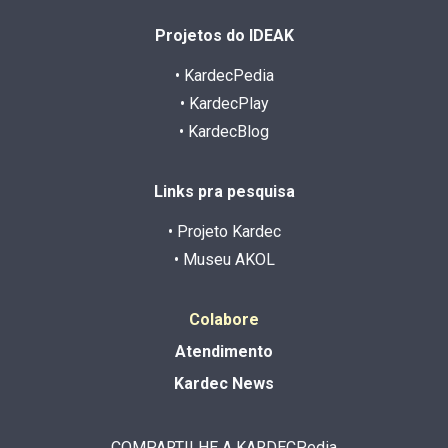
Projetos do IDEAK
• KardecPedia
• KardecPlay
• KardecBlog
Links pra pesquisa
• Projeto Kardec
• Museu AKOL
Colabore
Atendimento
Kardec News
COMPARTILHE A KARDECPedia