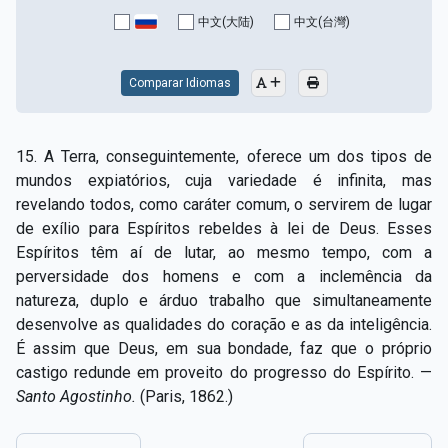
Capítulo XV — Fora da caridade não há salvação
▸
中文(大陆)
中文(台灣)
Capítulo XVI — Não se pode servir a Deus e a
▸
Mamon
Comparar Idiomas
Capítulo XVII — Sede perfeitos
▸
15. A Terra, conseguintemente, oferece um dos tipos de
Capítulo XVIII — Muitos os chamados, poucos os
▸
mundos expiatórios, cuja variedade é infinita, mas
escolhidos
revelando todos, como caráter comum, o servirem de lugar
de exílio para Espíritos rebeldes à lei de Deus. Esses
Capítulo XIX — A fé transporta montanhas
▸
Espíritos têm aí de lutar, ao mesmo tempo, com a
Capítulo XX — Os trabalhadores da última hora
▸
perversidade dos homens e com a inclemência da
natureza, duplo e árduo trabalho que simultaneamente
Capítulo XXI — Haverá falsos cristos e falsos
desenvolve as qualidades do coração e as da inteligência.
▸
profetas
É assim que Deus, em sua bondade, faz que o próprio
castigo redunde em proveito do progresso do Espírito. —
Capítulo XXII — Não separareis o que Deus juntou
▸
Santo Agostinho.
(Paris, 1862.)
Capítulo XXIII — Estranha moral
▸