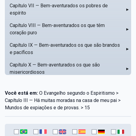
Capítulo VII — Bem-aventurados os pobres de
▸
espírito
Capítulo VIII — Bem-aventurados os que têm
▸
coração puro
Capítulo IX — Bem-aventurados os que são brandos
▸
e pacíficos
Capítulo X — Bem-aventurados os que são
▸
misericordiosos
Capítulo XI — Amar o próximo como a si mesmo
▸
Você está em:
O Evangelho segundo o Espiritismo >
Capítulo XII — Amai os vossos inimigos
▸
Capítulo III — Há muitas moradas na casa de meu pai >
Mundos de expiações e de provas. > 15
Capítulo XIII — Não saiba a vossa mão esquerda o
▸
que dê a vossa mão direita
Capítulo XIV — Honrai a vosso pai e a vossa mãe
▸