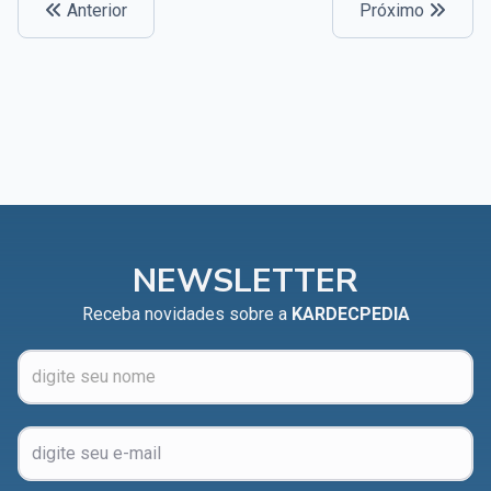
Anterior
Próximo
Capítulo XXIV — Não ponhais a candeia debaixo do
▸
alqueire
Capítulo XXV — Buscai e achareis
▸
Capítulo XXVI — Dai gratuitamente o que
▸
gratuitamente recebestes
Capítulo XXVII — Pedi e obtereis
▸
Capítulo XXVIII — Coletânea de preces espíritas
▸
NEWSLETTER
Receba novidades sobre a
KARDECPEDIA