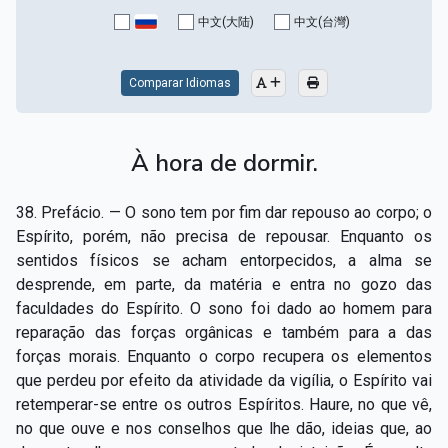
Capítulo XV — Fora da caridade não há salvação
▸
中文(大陆)
中文(台灣)
Capítulo XVI — Não se pode servir a Deus e a
▸
Mamon
Comparar Idiomas
Capítulo XVII — Sede perfeitos
▸
À hora de dormir.
Capítulo XVIII — Muitos os chamados, poucos os
▸
escolhidos
38. Prefácio. — O sono tem por fim dar repouso ao corpo; o
Capítulo XIX — A fé transporta montanhas
▸
Espírito, porém, não precisa de repousar. Enquanto os
sentidos físicos se acham entorpecidos, a alma se
Capítulo XX — Os trabalhadores da última hora
▸
desprende, em parte, da matéria e entra no gozo das
faculdades do Espírito. O sono foi dado ao homem para
Capítulo XXI — Haverá falsos cristos e falsos
▸
reparação das forças orgânicas e também para a das
profetas
forças morais. Enquanto o corpo recupera os elementos
Capítulo XXII — Não separareis o que Deus juntou
▸
que perdeu por efeito da atividade da vigília, o Espírito vai
retemperar-se entre os outros Espíritos. Haure, no que vê,
Capítulo XXIII — Estranha moral
▸
no que ouve e nos conselhos que lhe dão, ideias que, ao