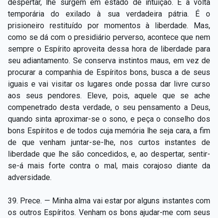
despertar, lhe surgem em estado de intuição. É a volta
Capítulo XXIV — Não ponhais a candeia debaixo do
▸
temporária do exilado à sua verdadeira pátria. É o
alqueire
prisioneiro restituído por momentos à liberdade. Mas,
como se dá com o presidiário perverso, acontece que nem
Capítulo XXV — Buscai e achareis
▸
sempre o Espírito aproveita dessa hora de liberdade para
Capítulo XXVI — Dai gratuitamente o que
seu adiantamento. Se conserva instintos maus, em vez de
▸
gratuitamente recebestes
procurar a companhia de Espíritos bons, busca a de seus
iguais e vai visitar os lugares onde possa dar livre curso
Capítulo XXVII — Pedi e obtereis
▸
aos seus pendores. Eleve, pois, aquele que se ache
compenetrado desta verdade, o seu pensamento a Deus,
Capítulo XXVIII — Coletânea de preces espíritas
▸
quando sinta aproximar-se o sono, e peça o conselho dos
bons Espíritos e de todos cuja memória lhe seja cara, a fim
de que venham juntar-se-lhe, nos curtos instantes de
liberdade que lhe são concedidos, e, ao despertar, sentir-
se-á mais forte contra o mal, mais corajoso diante da
adversidade.
39. Prece. — Minha alma vai estar por alguns instantes com
os outros Espíritos. Venham os bons ajudar-me com seus