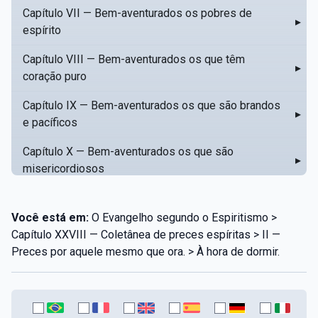
Capítulo VII — Bem-aventurados os pobres de
▸
espírito
Capítulo VIII — Bem-aventurados os que têm
▸
coração puro
Capítulo IX — Bem-aventurados os que são brandos
▸
e pacíficos
Capítulo X — Bem-aventurados os que são
▸
misericordiosos
Capítulo XI — Amar o próximo como a si mesmo
▸
Você está em:
O Evangelho segundo o Espiritismo >
Capítulo XII — Amai os vossos inimigos
▸
Capítulo XXVIII — Coletânea de preces espíritas > II —
Preces por aquele mesmo que ora. > À hora de dormir.
Capítulo XIII — Não saiba a vossa mão esquerda o
▸
que dê a vossa mão direita
Capítulo XIV — Honrai a vosso pai e a vossa mãe
▸